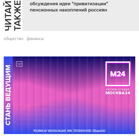
Ч
И
Т
А
Т
Е
Т
А
К
Ж
Й
Е
обсуждения идеи "приватизации"
пенсионных накоплений россиян
общество
финансы