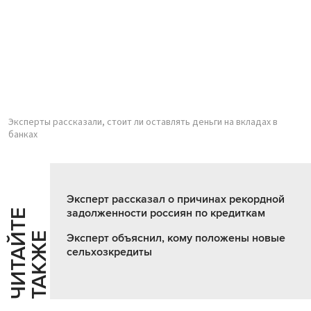
Эксперты рассказали, стоит ли оставлять деньги на вкладах в
банках
Эксперт рассказал о причинах рекордной
задолженности россиян по кредиткам
Ч
И
Т
А
Т
Е
Т
А
К
Ж
Й
Е
Эксперт объяснил, кому положены новые
сельхозкредиты