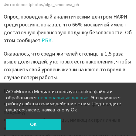
Фото: depositphotos/olga_simonova_ph
Опрос, проведенный аналитическим центром НАФИ
среди россиян, показал, что 66% москвичей имеют
достаточную финансовую подушку безопасности. Об
этом сообщает
РБК
.
Оказалось, что среди жителей столицы в 1,5 раза
выше доля людей, у которых есть накопления, чтобы
сохранить свой уровень жизни на какое-то время в
случае потери работы.
Результаты исследования также показали:
АО «Москва Медиа» использует cookie-файлы и
обрабатывает
персональные данные
. Это улучшает
46% россиян сказали, что имеют финансовую
работу сайта и взаимодействие с ним. Подтвердите
ваше согласие, нажав кнопу Ок
подушку;
доля жителей столицы, имеющих приличные
OK
накопления, – 66%;
доля москвичей, которые могут прожить на свои