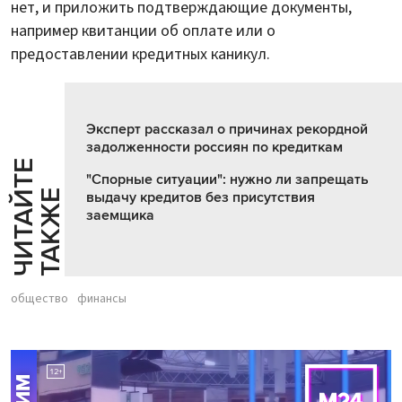
нет, и приложить подтверждающие документы,
например квитанции об оплате или о
предоставлении кредитных каникул.
Эксперт рассказал о причинах рекордной
задолженности россиян по кредиткам
Ч
И
Т
А
Т
Е
Т
А
К
Ж
"Спорные ситуации": нужно ли запрещать
Й
Е
выдачу кредитов без присутствия
заемщика
общество
финансы