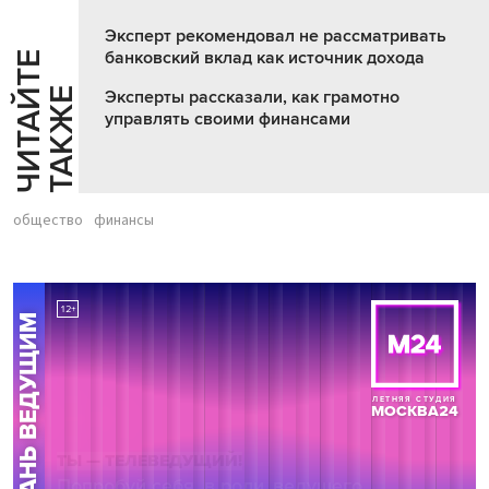
Эксперт рекомендовал не рассматривать
банковский вклад как источник дохода
Ч
И
Т
А
Т
Е
Т
А
К
Ж
Й
Е
Эксперты рассказали, как грамотно
управлять своими финансами
общество
финансы