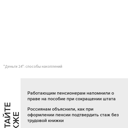
"Деньги 24": способы накоплений
Работающим пенсионерам напомнили о
праве на пособие при сокращении штата
Ч
И
Т
А
Т
Е
Т
А
К
Ж
Россиянам объяснили, как при
Й
Е
оформлении пенсии подтвердить стаж без
трудовой книжки