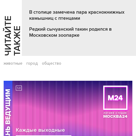
В столице замечена пара краснокнижных
камышниц с птенцами
Ч
И
Т
А
Т
Е
Т
А
К
Ж
Й
Е
Редкий сычуанский такин родился в
Московском зоопарке
животные
город
общество