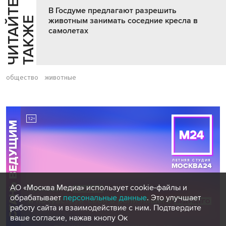
Ч
И
Т
А
Т
Е
Т
А
К
Ж
В Госдуме предлагают разрешить
Й
Е
животным занимать соседние кресла в
самолетах
общество
животные
АО «Москва Медиа» использует cookie-файлы и
обрабатывает
персональные данные
. Это улучшает
работу сайта и взаимодействие с ним. Подтвердите
ваше согласие, нажав кнопу Ок