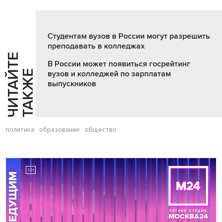
Студентам вузов в России могут разрешить
преподавать в колледжах
Ч
И
Т
А
Т
Е
Т
А
К
Ж
В России может появиться госрейтинг
Й
Е
вузов и колледжей по зарплатам
выпускников
политика
образование
общество