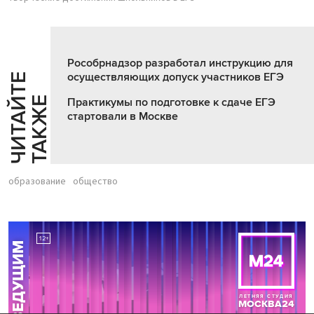
Рособрнадзор разработал инструкцию для
осуществляющих допуск участников ЕГЭ
Ч
И
Т
А
Т
Е
Т
А
К
Ж
Й
Е
Практикумы по подготовке к сдаче ЕГЭ
стартовали в Москве
образование
общество