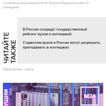
Столичные школьники получат больше бюджетных мест в
колледжах
В России создадут государственный
рейтинг вузов и колледжей
Ч
И
Т
А
Т
Е
Т
А
К
Ж
Й
Е
Студентам вузов в России могут разрешить
преподавать в колледжах
образование
город