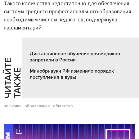
Такого количества недостаточно для обеспечения
системы среднего профессионального образования
необходимым числом педагогов, подчеркнула
парламентарий.
Дистанционное обучение для медиков
запретили в России
Ч
И
Т
А
Т
Е
Т
А
К
Ж
Й
Е
Минобрнауки РФ изменило порядок
поступления в вузы
политика
образование
общество