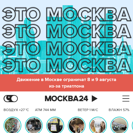
Движение в Москве ограничат 8 и 9 августа
из-за триатлона
ВОЗДУХ +27 °C
АТМ 744 ММ
ВЕТЕР 1 М/С
ВЛАЖН 57%