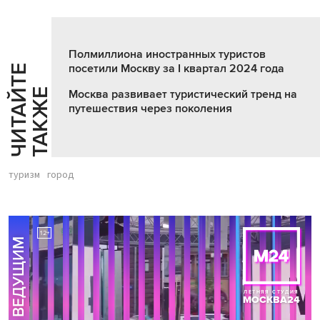
Полмиллиона иностранных туристов
посетили Москву за I квартал 2024 года
Ч
И
Т
А
Т
Е
Т
А
К
Ж
Й
Е
Москва развивает туристический тренд на
путешествия через поколения
туризм
город