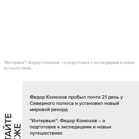
"Интервью": Федор Конюхов – о подготовке к экспедициям и новых
путешествиях
Федор Конюхов пробыл почти 21 день у
Северного полюса и установил новый
мировой рекорд
Ч
И
Т
А
Т
Е
Т
А
К
Ж
"Интервью": Федор Конюхов – о
Й
Е
подготовке к экспедициям и новых
путешествиях