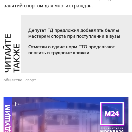
занятий спортом для многих граждан.
Депутат ГД предложил добавлять баллы
мастерам спорта при поступлении в вузы
Ч
И
Т
А
Т
Е
Т
А
К
Ж
Й
Е
Отметки о сдаче норм ГТО предлагают
вносить в трудовые книжки
общество
спорт