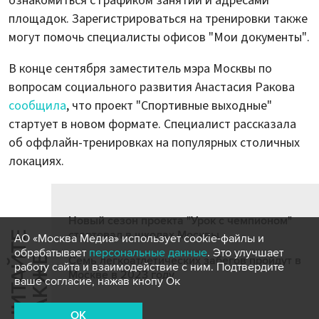
ознакомиться с графиком занятий и адресами
площадок. Зарегистрироваться на тренировки также
могут помочь специалисты офисов "Мои документы".
В конце сентября заместитель мэра Москвы по
вопросам социального развития Анастасия Ракова
сообщила
, что проект "Спортивные выходные"
стартует в новом формате. Специалист рассказала
об оффлайн-тренировках на популярных столичных
локациях.
Новый сезон проекта "Урок с чемпионом"
стартовал в школах Москвы
Ч
И
Т
А
Т
Е
Т
А
К
Ж
АО «Москва Медиа» использует cookie-файлы и
обрабатывает
персональные данные
. Это улучшает
Й
Е
Семь легкоатлетических забегов пройдут в
работу сайта и взаимодействие с ним. Подтвердите
Москве в 2023 году
ваше согласие, нажав кнопу Ок
OK