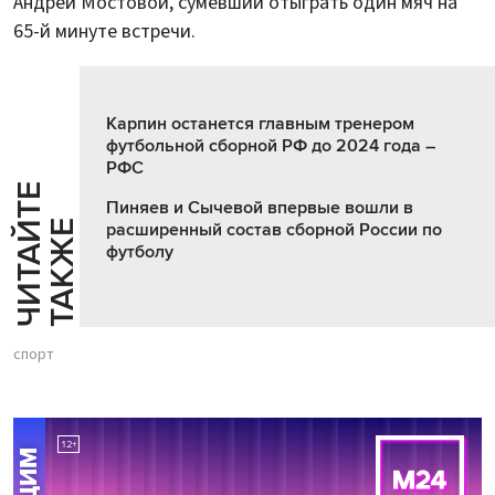
Андрей Мостовой, сумевший отыграть один мяч на
65-й минуте встречи.
Карпин останется главным тренером
футбольной сборной РФ до 2024 года –
РФС
Ч
И
Т
А
Т
Е
Т
А
К
Ж
Пиняев и Сычевой впервые вошли в
Й
Е
расширенный состав сборной России по
футболу
спорт