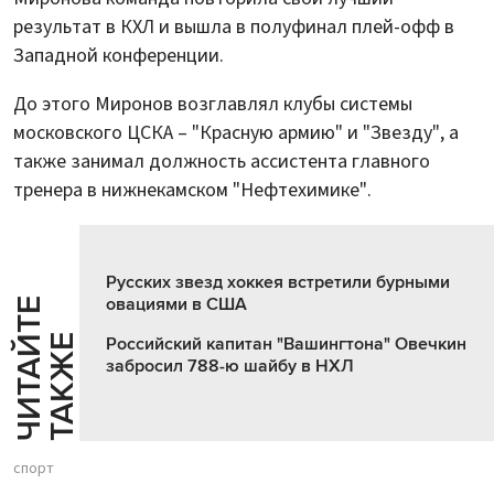
результат в КХЛ и вышла в полуфинал плей-офф в
Западной конференции.
До этого Миронов возглавлял клубы системы
московского ЦСКА – "Красную армию" и "Звезду", а
также занимал должность ассистента главного
тренера в нижнекамском "Нефтехимике".
Русских звезд хоккея встретили бурными
овациями в США
Ч
И
Т
А
Т
Е
Т
А
К
Ж
Й
Е
Российский капитан "Вашингтона" Овечкин
забросил 788-ю шайбу в НХЛ
спорт