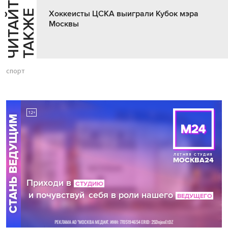
Ч
И
Т
А
Т
Е
Т
А
К
Ж
Й
Е
Хоккеисты ЦСКА выиграли Кубок мэра
Москвы
спорт