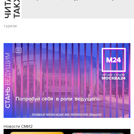
Й
Е
туризм
Новости СМИ2