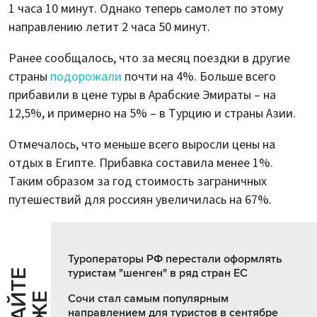
1 часа 10 минут. Однако теперь самолет по этому
направлению летит 2 часа 50 минут.
Ранее сообщалось, что за месяц поездки в другие
страны
подорожали
почти на 4%. Больше всего
прибавили в цене туры в Арабские Эмираты – на
12,5%, и примерно на 5% – в Турцию и страны Азии.
Отмечалось, что меньше всего выросли цены на
отдых в Египте. Прибавка составила менее 1%.
Таким образом за год стоимость заграничных
путешествий для россиян увеличилась на 67%.
Туроператоры РФ перестали оформлять
туристам "шенген" в ряд стран ЕС
Ч
И
Т
А
Т
Е
Т
А
К
Ж
Сочи стал самым популярным
направлением для туристов в сентябре