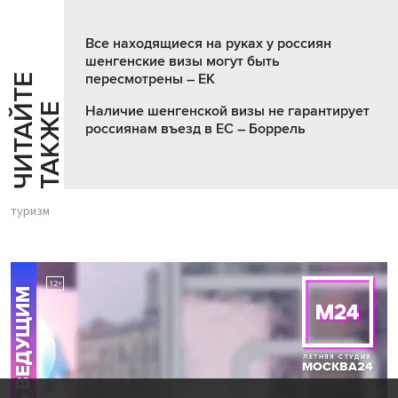
Все находящиеся на руках у россиян
шенгенские визы могут быть
пересмотрены – ЕК
Ч
И
Т
А
Т
Е
Т
А
К
Ж
Й
Е
Наличие шенгенской визы не гарантирует
россиянам въезд в ЕС – Боррель
туризм