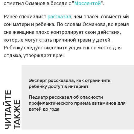
отметил Османов в беседе с "
Мослентой
".
Ранее специалист
рассказал
, чем опасен совместный
сон матери и ребенка. По словам Османова, во время
сна женщина плохо контролирует свои действия,
которые могут стать причиной травм у детей.
Ребенку следует выделить уединенное место для
отдыха, утверждает врач.
Эксперт рассказала, как ограничить
ребенку доступ в интернет
Ч
И
Т
А
Т
Е
Т
А
К
Ж
Педиатр рассказал об опасности
Й
Е
профилактического приема витаминов для
детей до года