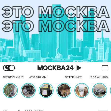
ВОЗДУХ +16 °C
АТМ 748 ММ
ВЕТЕР 1 М/С
ВЛАЖН 88%