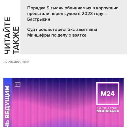
Порядка 9 тысяч обвиняемых в коррупции
предстали перед судом в 2023 году –
Бастрыкин
Ч
И
Т
А
Т
Е
Т
А
К
Ж
Й
Е
Суд продлил арест экс-замглавы
Минцифры по делу о взятке
происшествия