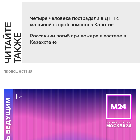
Четыре человека пострадали в ДТП с
машиной скорой помощи в Капотне
Ч
И
Т
А
Т
Е
Т
А
К
Ж
Й
Е
Россиянин погиб при пожаре в хостеле в
Казахстане
происшествия