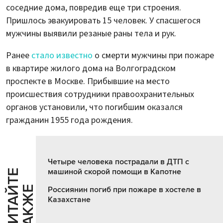
соседние дома, повредив еще три строения.
Пришлось эвакуировать 15 человек. У спасшегося
мужчины выявили резаные раны тела и рук.
Ранее
стало известно
о смерти мужчины при пожаре
в квартире жилого дома на Волгоградском
проспекте в Москве. Прибывшие на место
происшествия сотрудники правоохранительных
органов установили, что погибшим оказался
гражданин 1955 года рождения.
Четыре человека пострадали в ДТП с
машиной скорой помощи в Капотне
Ч
И
Т
А
Т
Е
Т
А
К
Ж
Й
Е
Россиянин погиб при пожаре в хостеле в
Казахстане