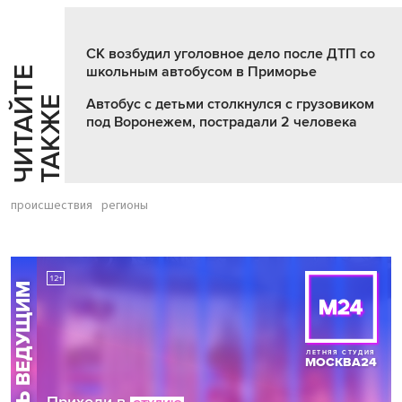
СК возбудил уголовное дело после ДТП со
школьным автобусом в Приморье
Ч
И
Т
А
Т
Е
Т
А
К
Ж
Й
Е
Автобус с детьми столкнулся с грузовиком
под Воронежем, пострадали 2 человека
происшествия
регионы