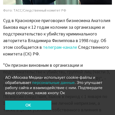
Фото: ТАСС/Следственный комитет РФ
Суд в Красноярске приговорил бизнесмена Анатолия
Быкова еще к 12 годам колонии за организацию и
подстрекательство к убийству криминального
авторитета Владимира Филиппова в 1998 году. Об
этом сообщается в
телеграм-канале
Следственного
комитета (СК) РФ.
"Он признан виновным в организации и
подстрекательстве к убийству, группой лиц (части 3,
АО «Москва Медиа» использует cookie-файлы и
4 статьи 33, пункт "ж" части 2 статьи 105 УК РФ)", –
обрабатывает
персональные данные
. Это улучшает
говорится в сообщении.
работу сайта и взаимодействие с ним. Подтвердите
ваше согласие, нажав кнопу Ок
По версии следствия, Быков в период с 1 января по
18 июня 1998 года на фоне личной неприязни, а
OK
также в целях усиления собственного влияния в