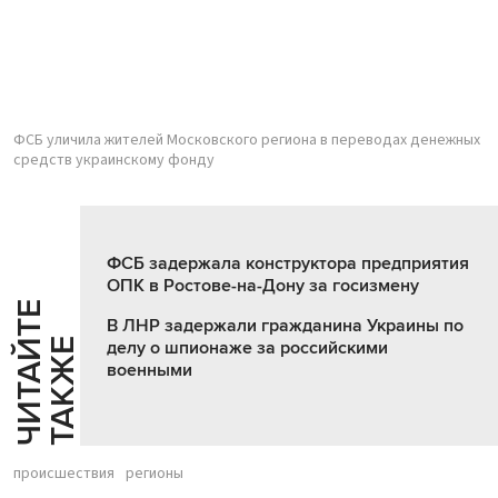
ФСБ уличила жителей Московского региона в переводах денежных
средств украинскому фонду
ФСБ задержала конструктора предприятия
ОПК в Ростове-на-Дону за госизмену
Ч
И
Т
А
Т
Е
Т
А
К
Ж
В ЛНР задержали гражданина Украины по
Й
Е
делу о шпионаже за российскими
военными
происшествия
регионы