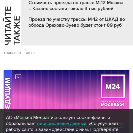
Стоимость проезда по трассе М-12 Москва
– Казань составит около 3 тыс рублей
Ч
И
Т
А
Т
Е
Т
А
К
Ж
Й
Е
Проезд по участку трассы М-12 от ЦКАД до
обхода Орехово-Зуево будет стоит 89 руб
транспорт
авто
АО «Москва Медиа» использует cookie-файлы и
обрабатывает
персональные данные
. Это улучшает
работу сайта и взаимодействие с ним. Подтвердите