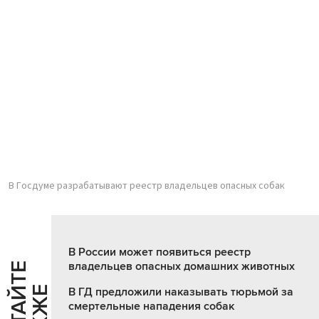
В Госдуме разрабатывают реестр владельцев опасных собак
В России может появиться реестр
владельцев опасных домашних животных
Ч
И
Т
А
Т
Е
Т
А
К
Ж
В ГД предложили наказывать тюрьмой за
смертельные нападения собак