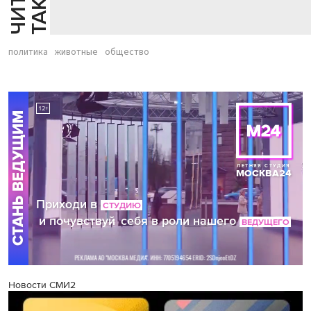
Й
Е
политика
животные
общество
Новости СМИ2