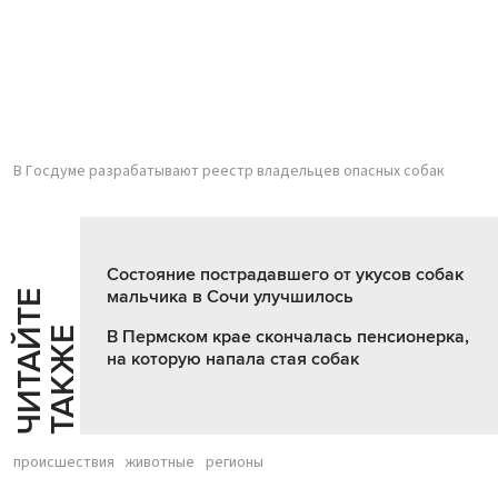
В Госдуме разрабатывают реестр владельцев опасных собак
Состояние пострадавшего от укусов собак
мальчика в Сочи улучшилось
Ч
И
Т
А
Т
Е
Т
А
К
Ж
Й
Е
В Пермском крае скончалась пенсионерка,
на которую напала стая собак
происшествия
животные
регионы