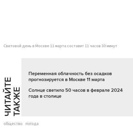
Световой день в Москве 11 марта составит 11 часов 30 минут
Переменная облачность без осадков
прогнозируется в Москве 11 марта
Ч
И
Т
А
Т
Е
Т
А
К
Ж
Й
Е
Солнце светило 50 часов в феврале 2024
года в столице
общество
погода