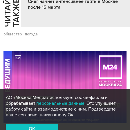
Ч
И
Т
А
Т
Е
Т
А
К
Ж
Й
Е
Снег начнет интенсивнее таять в Москве
после 15 марта
общество
погода
АО «Москва Медиа» использует cookie-файлы и
обрабатывает
персональные данные
. Это улучшает
работу сайта и взаимодействие с ним. Подтвердите
ваше согласие, нажав кнопу Ок
OK