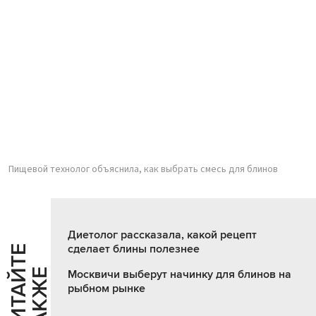
Пищевой технолог объяснила, как выбрать смесь для блинов
Диетолог рассказала, какой рецепт
сделает блины полезнее
Ч
И
Т
А
Т
Е
Т
А
К
Ж
Й
Е
Москвичи выберут начинку для блинов на
рыбном рынке