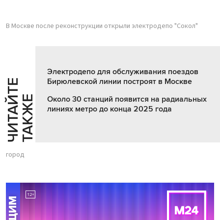
В Москве после реконструкции открыли электродепо "Сокол"
Электродепо для обслуживания поездов
Бирюлевской линии построят в Москве
Ч
И
Т
А
Т
Е
Т
А
К
Ж
Й
Е
Около 30 станций появится на радиальных
линиях метро до конца 2025 года
город