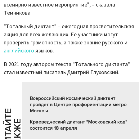
всемирно известное мероприятие", – сказала
Темникова.
"Тотальный диктант" – ежегодная просветительская
акция для всех желающих. Ее участники могут
проверить грамотность, а также знание русского и
английского
языков.
В 2021 году автором текста "Тотального диктанта"
стал известный писатель Дмитрий Глуховский.
Всероссийский космический диктант
пройдет в Центре профориентации метро
Москвы
Ч
И
Т
А
Т
Е
Т
А
К
Ж
Й
Е
Краеведческий диктант "Московский код"
состоится 18 апреля