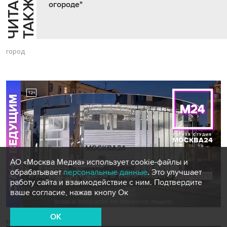
Ч
И
Т
А
Т
Е
Т
А
К
Ж
Й
Е
огороде"
город
АО «Москва Медиа» использует cookie-файлы и
обрабатывает
персональные данные
. Это улучшает
работу сайта и взаимодействие с ним. Подтвердите
ваше согласие, нажав кнопу Ок
OK
Новости СМИ2