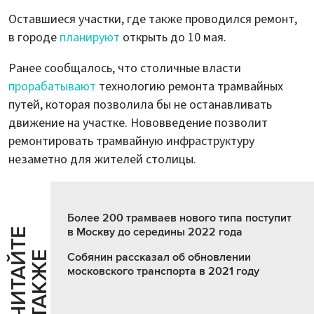
Оставшиеся участки, где также проводился ремонт,
в городе
планируют
открыть до 10 мая.
Ранее сообщалось, что столичные власти
прорабатывают
технологию ремонта трамвайных
путей, которая позволила бы не останавливать
движение на участке. Нововведение позволит
ремонтировать трамвайную инфраструктуру
незаметно для жителей столицы.
Более 200 трамваев нового типа поступит
в Москву до середины 2022 года
Ч
И
Т
А
Т
Е
Т
А
К
Ж
Й
Е
Собянин рассказал об обновлении
московского транспорта в 2021 году