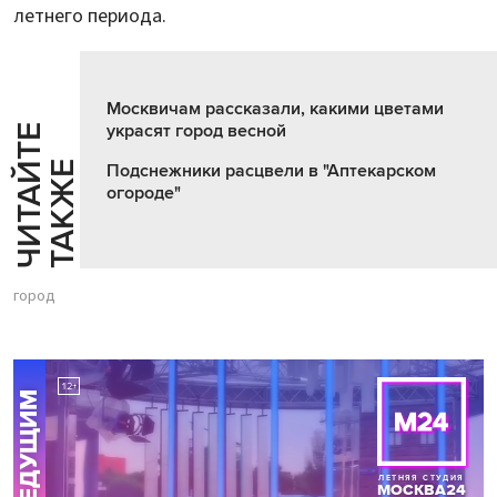
летнего периода.
Москвичам рассказали, какими цветами
украсят город весной
Ч
И
Т
А
Т
Е
Т
А
К
Ж
Й
Е
Подснежники расцвели в "Аптекарском
огороде"
город