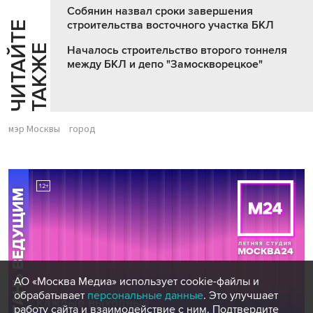
Собянин назвал сроки завершения
строительства восточного участка БКЛ
Ч
И
Т
А
Т
Е
Т
А
К
Ж
Й
Е
Началось строительство второго тоннеля
между БКЛ и депо "Замоскворецкое"
мэр Москвы
город
АО «Москва Медиа» использует cookie-файлы и
обрабатывает
персональные данные
. Это улучшает
работу сайта и взаимодействие с ним. Подтвердите