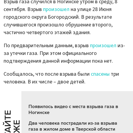
Взрыв газа случился в Ногинске утром в среду, 8
сентября. Взрыв
произошел
на улице 28 Июня
городского округа Богородский. В результате
случившегося произошло обрушение второго,
частично четвертого этажей здания.
По предварительным данным, взрыв
произошел
из-
за утечки газа. При этом официального
подтверждения данной информации пока нет.
Сообщалось, что после взрыва были
спасены
три
человека. В их числе – двое детей.
Появилось видео с места взрыва газа в
Ногинске
Ч
И
Т
А
Т
Е
Т
А
К
Ж
Два человека пострадали из-за взрыва
газа в жилом доме в Тверской области