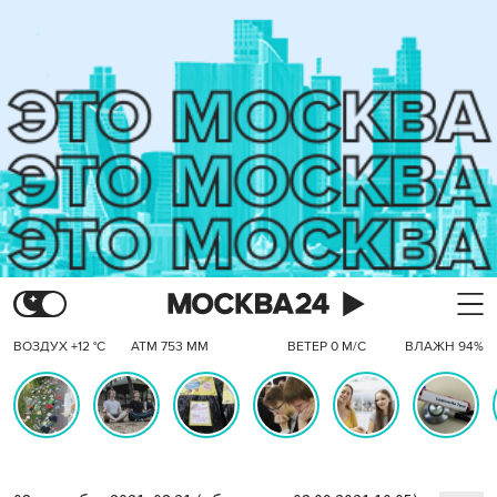
ВОЗДУХ +12 °C
АТМ 753 ММ
ВЕТЕР 0 М/С
ВЛАЖН 94%