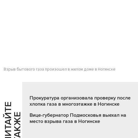
Взрыв бытового газа произошел в жилом доме в Ногинске
Прокуратура организовала проверку после
хлопка газа в многоэтажке в Ногинске
Ч
И
Т
А
Т
Е
Т
А
К
Ж
Й
Е
Вице-губернатор Подмосковья выехал на
место взрыва газа в Ногинске