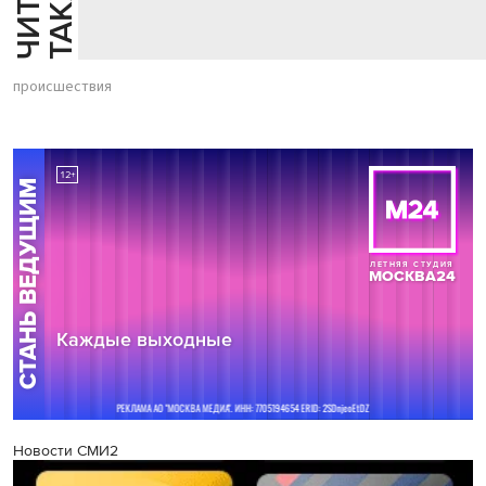
Й
Е
происшествия
Новости СМИ2