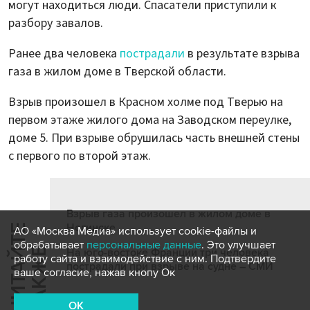
могут находиться люди. Спасатели приступили к
разбору завалов.
Ранее два человека
пострадали
в результате взрыва
газа в жилом доме в Тверской области.
Взрыв произошел в Красном холме под Тверью на
первом этаже жилого дома на Заводском переулке,
доме 5. При взрыве обрушилась часть внешней стены
с первого по второй этаж.
Взрыв газа произошел в жилом доме в
Ногинске
Ч
И
Т
А
Т
Е
Т
А
К
Ж
АО «Москва Медиа» использует cookie-файлы и
обрабатывает
персональные данные
. Это улучшает
Й
Е
На юго-востоке Франции три человека
работу сайта и взаимодействие с ним. Подтвердите
пострадали при взрыве на судне – СМИ
ваше согласие, нажав кнопу Ок
OK