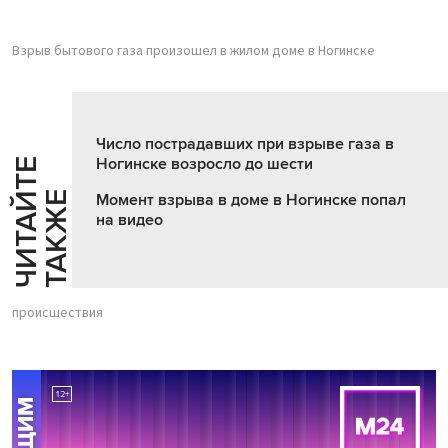
Взрыв бытового газа произошел в жилом доме в Ногинске
Число пострадавших при взрыве газа в
Ногинске возросло до шести
Ч
И
Т
А
Т
Е
Т
А
К
Ж
Й
Е
Момент взрыва в доме в Ногинске попал
на видео
происшествия