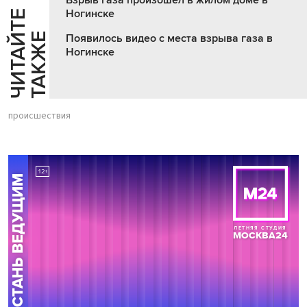
Взрыв газа произошел в жилом доме в
Ногинске
Ч
И
Т
А
Т
Е
Т
А
К
Ж
Й
Е
Появилось видео с места взрыва газа в
Ногинске
происшествия