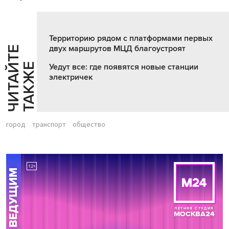
Территорию рядом с платформами первых
двух маршрутов МЦД благоустроят
Ч
И
Т
А
Т
Е
Т
А
К
Ж
Й
Е
Уедут все: где появятся новые станции
электричек
город
транспорт
общество