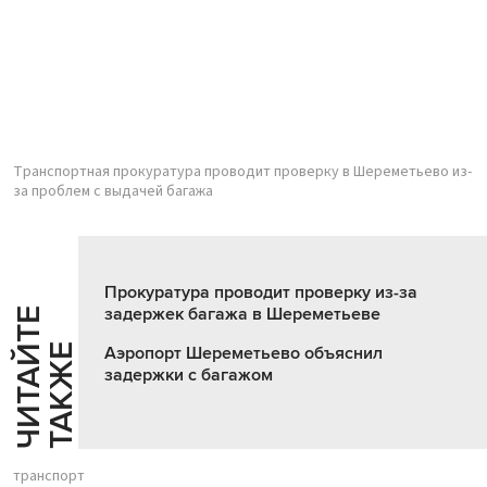
Транспортная прокуратура проводит проверку в Шереметьево из-
за проблем с выдачей багажа
Прокуратура проводит проверку из-за
задержек багажа в Шереметьеве
Ч
И
Т
А
Т
Е
Т
А
К
Ж
Й
Е
Аэропорт Шереметьево объяснил
задержки с багажом
транспорт