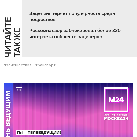
Зацепинг теряет популярность среди
подростков
Ч
И
Т
А
Т
Е
Т
А
К
Ж
Й
Е
Роскомнадзор заблокировал более 330
интернет-сообществ зацеперов
происшествия
транспорт