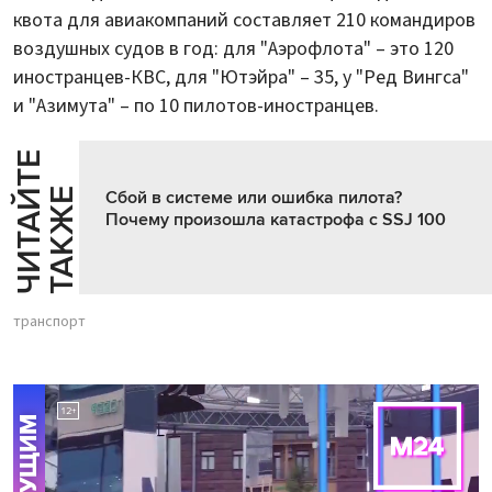
квота для авиакомпаний составляет 210 командиров
воздушных судов в год: для "Аэрофлота" – это 120
иностранцев-КВС, для "Ютэйра" – 35, у "Ред Вингса"
и "Азимута" – по 10 пилотов-иностранцев.
Ч
И
Т
А
Т
Е
Т
А
К
Ж
Й
Е
Сбой в системе или ошибка пилота?
Почему произошла катастрофа с SSJ 100
транспорт