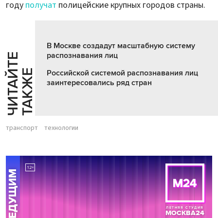
году
получат
полицейские крупных городов страны.
В Москве создадут масштабную систему
распознавания лиц
Ч
И
Т
А
Т
Е
Т
А
К
Ж
Й
Е
Российской системой распознавания лиц
заинтересовались ряд стран
транспорт
технологии