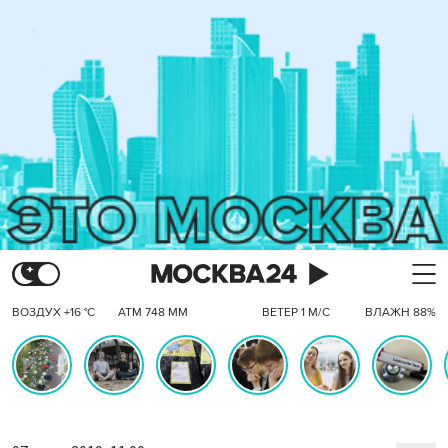
ВОЗДУХ +16 °C
АТМ 748 ММ
ВЕТЕР 1 М/С
ВЛАЖН 88%