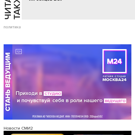
Й
Е
политика
Новости СМИ2