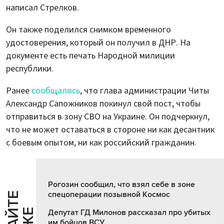
написал Стрелков.
Он также поделился снимком временного
удостоверения, который он получил в ДНР. На
документе есть печать Народной милиции
республики.
Ранее
сообщалось
, что глава администрации Читы
Александр Сапожников покинул свой пост, чтобы
отправиться в зону СВО на Украине. Он подчеркнул,
что не может оставаться в стороне ни как десантник
с боевым опытом, ни как российский гражданин.
Рогозин сообщил, что взял себе в зоне
спецоперации позывной Космос
Ч
И
Т
А
Т
Е
Т
А
К
Ж
Депутат ГД Милонов рассказал про убитых
им бойцов ВСУ