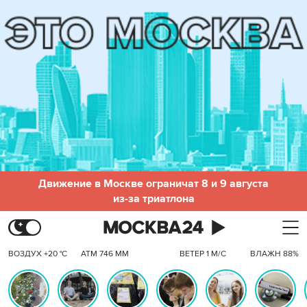
Движение в Москве ограничат 8 и 9 августа
из-за триатлона
ВОЗДУХ +20 °C
АТМ 746 ММ
ВЕТЕР 1 М/С
ВЛАЖН 88%