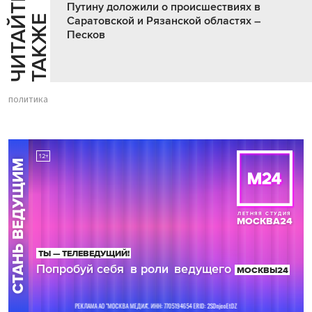
Ч
И
Т
А
Т
Е
Т
А
К
Ж
Путину доложили о происшествиях в
Й
Е
Саратовской и Рязанской областях –
Песков
политика