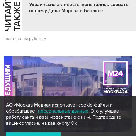
Ч
И
Т
А
Т
Е
Т
А
К
Ж
Й
Е
Украинские активисты попытались сорвать
встречу Деда Мороза в Берлине
политика
за рубежом
АО «Москва Медиа» использует cookie-файлы и
обрабатывает
персональные данные
. Это улучшает
работу сайта и взаимодействие с ним. Подтвердите
ваше согласие, нажав кнопу Ок