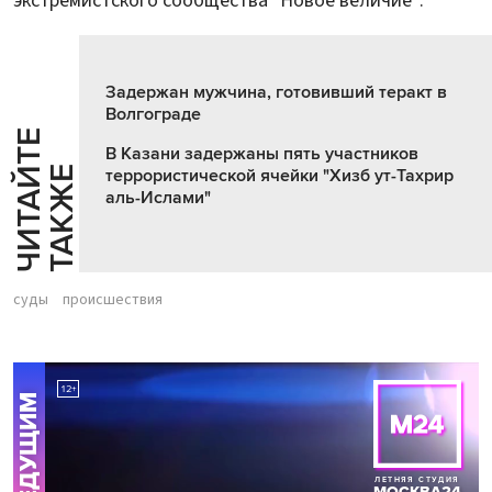
экстремистского сообщества "Новое величие".
Задержан мужчина, готовивший теракт в
Волгограде
Ч
И
Т
А
Т
Е
Т
А
К
Ж
В Казани задержаны пять участников
Й
Е
террористической ячейки "Хизб ут-Тахрир
аль-Ислами"
суды
происшествия