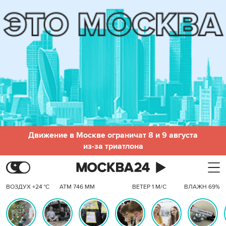
Движение в Москве ограничат 8 и 9 августа
из-за триатлона
ВОЗДУХ +24 °C
АТМ 746 ММ
ВЕТЕР 1 М/С
ВЛАЖН 69%