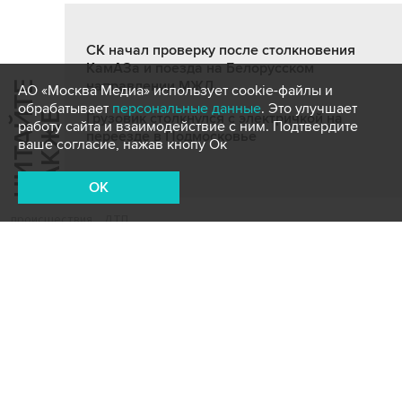
СК начал проверку после столкновения
КамАЗа и поезда на Белорусском
направлении МЖД
Ч
И
Т
А
Т
Е
Т
А
К
Ж
АО «Москва Медиа» использует cookie-файлы и
обрабатывает
персональные данные
. Это улучшает
Й
Е
Грузовик столкнулся с электричкой на
работу сайта и взаимодействие с ним. Подтвердите
переезде в Подмосковье
ваше согласие, нажав кнопу Ок
OK
происшествия
ДТП