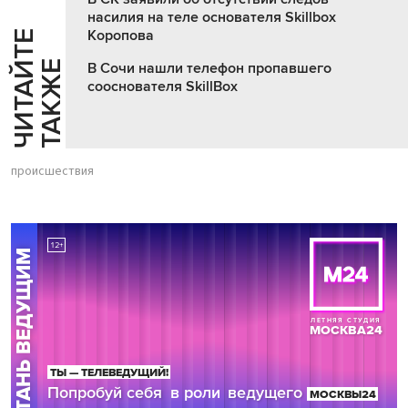
насилия на теле основателя Skillbox
Коропова
Ч
И
Т
А
Т
Е
Т
А
К
Ж
Й
Е
В Сочи нашли телефон пропавшего
сооснователя SkillBox
происшествия