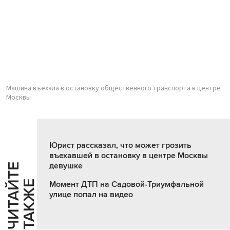
Машина въехала в остановку общественного транспорта в центре
Москвы
Юрист рассказал, что может грозить
въехавшей в остановку в центре Москвы
девушке
Ч
И
Т
А
Т
Е
Т
А
К
Ж
Й
Е
Момент ДТП на Садовой-Триумфальной
улице попал на видео