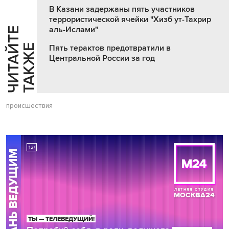
В Казани задержаны пять участников
террористической ячейки "Хизб ут-Тахрир
аль-Ислами"
Ч
И
Т
А
Т
Е
Т
А
К
Ж
Й
Е
Пять терактов предотвратили в
Центральной России за год
происшествия