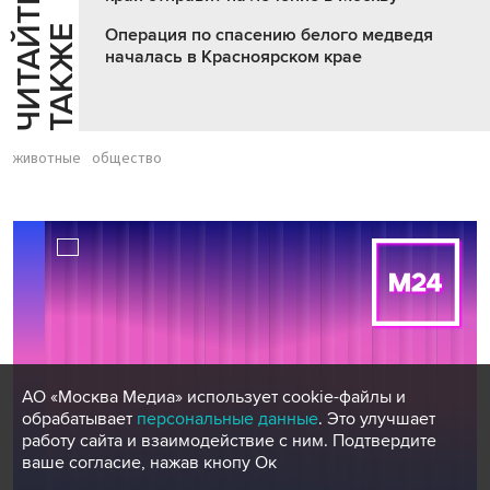
Ч
И
Т
А
Т
Е
Т
А
К
Ж
Й
Е
Операция по спасению белого медведя
началась в Красноярском крае
животные
общество
АО «Москва Медиа» использует cookie-файлы и
обрабатывает
персональные данные
. Это улучшает
работу сайта и взаимодействие с ним. Подтвердите
ваше согласие, нажав кнопу Ок