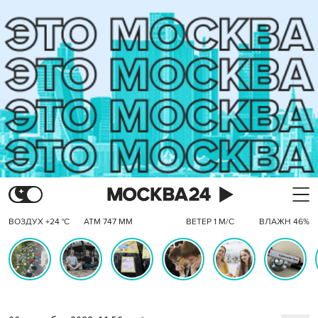
ВОЗДУХ +24 °C
АТМ 747 ММ
ВЕТЕР 1 М/С
ВЛАЖН 46%