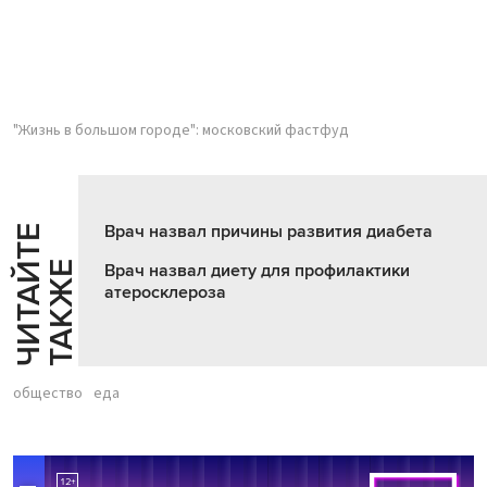
"Жизнь в большом городе": московский фастфуд
Врач назвал причины развития диабета
Ч
И
Т
А
Т
Е
Т
А
К
Ж
Й
Е
Врач назвал диету для профилактики
атеросклероза
общество
еда