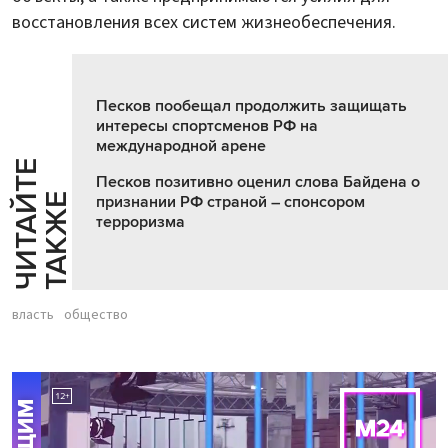
восстановления всех систем жизнеобеспечения.
Песков пообещал продолжить защищать
интересы спортсменов РФ на
международной арене
Ч
И
Т
А
Т
Е
Т
А
К
Ж
Песков позитивно оценил слова Байдена о
Й
Е
признании РФ страной – спонсором
терроризма
власть
общество