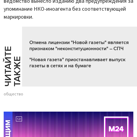
ведомство вынесло изданию два предупреждения за
упоминание НКО-иноагента без соответствующей
маркировки.
Отмена лицензии "Новой газеты" является
признаком "неконституционности" – СПЧ
Ч
И
Т
А
Т
Е
Т
А
К
Ж
Й
Е
"Новая газета" приостанавливает выпуск
газеты в сетях и на бумаге
общество