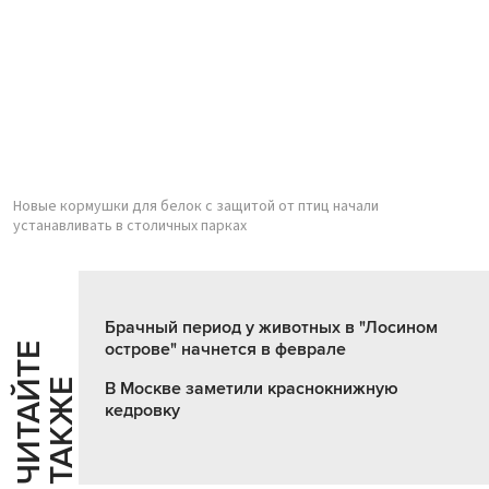
Новые кормушки для белок с защитой от птиц начали
устанавливать в столичных парках
Брачный период у животных в "Лосином
острове" начнется в феврале
Ч
И
Т
А
Т
Е
Т
А
К
Ж
Й
Е
В Москве заметили краснокнижную
кедровку