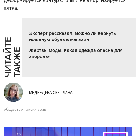
деформируется контур стопы и не амортизируется
пятка.
Эксперт рассказал, можно ли вернуть
ношеную обувь в магазин
Ч
И
Т
А
Т
Е
Т
А
К
Ж
Й
Е
Жертвы моды. Какая одежда опасна для
здоровья
МЕДВЕДЕВА СВЕТЛАНА
общество
эксклюзив