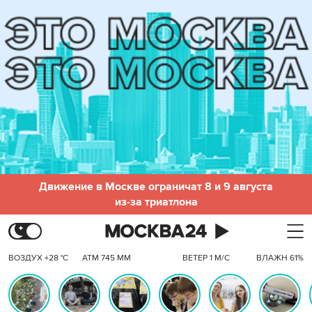
Движение в Москве ограничат 8 и 9 августа
из-за триатлона
ВОЗДУХ +28 °C
АТМ 745 ММ
ВЕТЕР 1 М/С
ВЛАЖН 61%