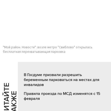
"Мой район. Новости": возле метро "Свиблово" открылась
бесплатная перехватывающая парковка
В Госдуме призвали разрешить
беременным парковаться на местах для
инвалидов
Ч
И
Т
А
Т
Е
Т
А
К
Ж
Й
Е
Правила проезда по МСД изменятся с 15
февраля