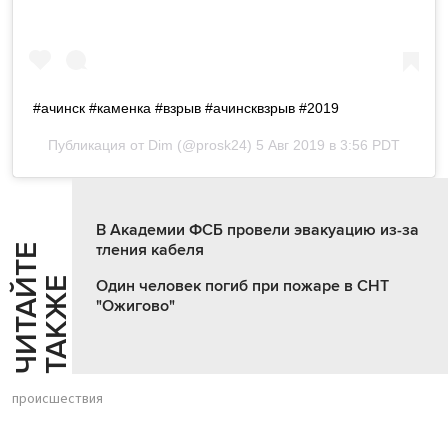
#ачинск #каменка #взрыв #ачинсквзрыв #2019
Публикация от
Dim
(@prosk24)
5 Авг 2019 в 3:56 PDT
В Академии ФСБ провели эвакуацию из-за
тления кабеля
Ч
И
Т
А
Т
Е
Т
А
К
Ж
Й
Е
Один человек погиб при пожаре в СНТ
"Ожигово"
происшествия