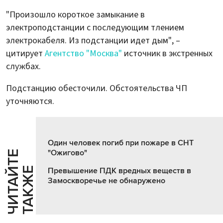
"Произошло короткое замыкание в
электроподстанции с последующим тлением
электрокабеля. Из подстанции идет дым", –
цитирует
Агентство "Москва"
источник в экстренных
службах.
Подстанцию обесточили. Обстоятельства ЧП
уточняются.
Один человек погиб при пожаре в СНТ
"Ожигово"
Ч
И
Т
А
Т
Е
Т
А
К
Ж
Й
Е
Превышение ПДК вредных веществ в
Замоскворечье не обнаружено