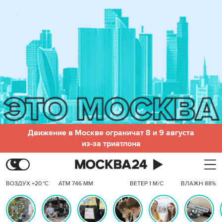
Движение в Москве ограничат 8 и 9 августа
из-за триатлона
ВОЗДУХ +20 °C
АТМ 746 ММ
ВЕТЕР 1 М/С
ВЛАЖН 88%