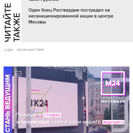
Ч
И
Т
А
Т
Е
Т
А
К
Ж
Один боец Росгвардии пострадал на
Й
Е
несанкционированной акции в центре
Москвы
суды
происшествия