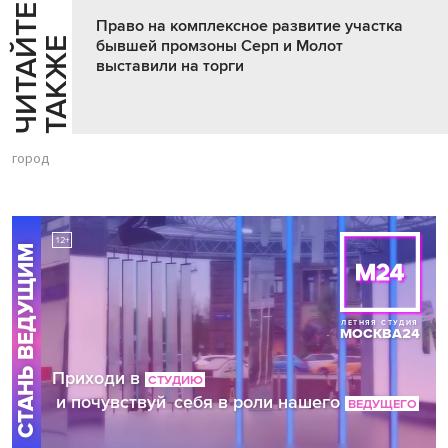
Ч
И
Т
А
Т
Е
Т
А
К
Ж
Право на комплексное развитие участка
Й
Е
бывшей промзоны Серп и Молот
выставили на торги
город