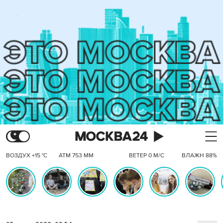
ВОЗДУХ +15 °C
АТМ 753 ММ
ВЕТЕР 0 М/С
ВЛАЖН 88%