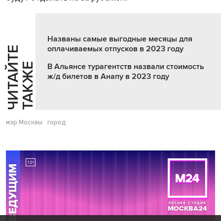
Названы самые выгодные месяцы для
оплачиваемых отпусков в 2023 году
Ч
И
Т
А
Т
Е
Т
А
К
Ж
Й
Е
В Альянсе турагентств назвали стоимость
ж/д билетов в Анапу в 2023 году
мэр Москвы
город