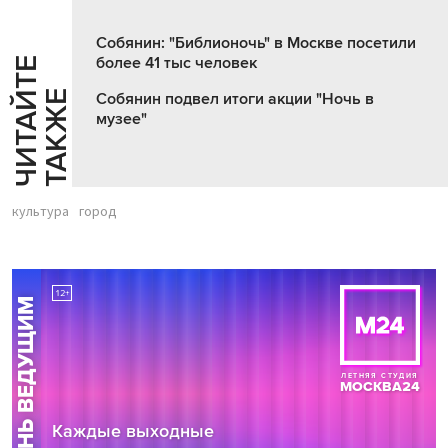
Собянин: "Библионочь" в Москве посетили
более 41 тыс человек
Ч
И
Т
А
Т
Е
Т
А
К
Ж
Й
Е
Собянин подвел итоги акции "Ночь в
музее"
культура
город