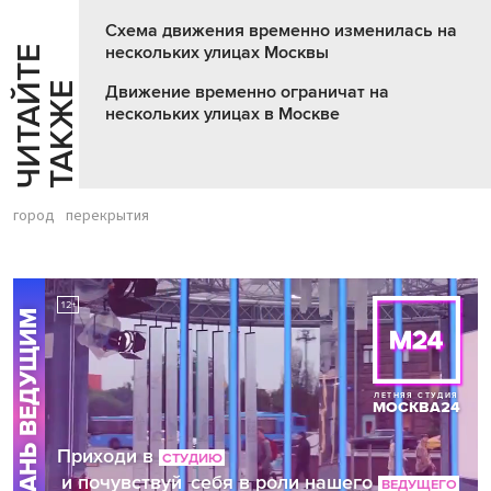
Схема движения временно изменилась на
нескольких улицах Москвы
Ч
И
Т
А
Т
Е
Т
А
К
Ж
Й
Е
Движение временно ограничат на
нескольких улицах в Москве
город
перекрытия