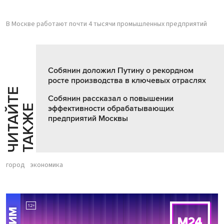
В Москве работают почти 4 тысячи промышленных предприятий
Собянин доложил Путину о рекордном
росте производства в ключевых отраслях
Ч
И
Т
А
Т
Е
Т
А
К
Ж
Собянин рассказал о повышении
Й
Е
эффективности обрабатывающих
предприятий Москвы
город
экономика