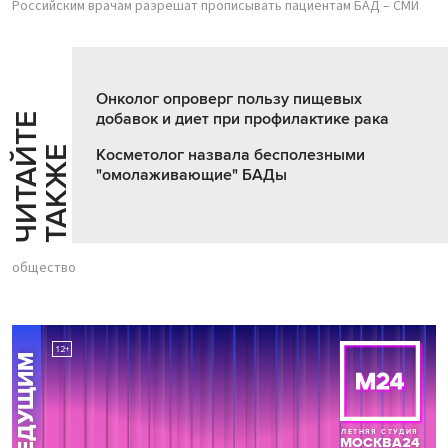
Российским врачам разрешат прописывать пациентам БАД – СМИ
Онколог опроверг пользу пищевых
добавок и диет при профилактике рака
Ч
И
Т
А
Т
Е
Т
А
К
Ж
Й
Е
Косметолог назвала бесполезными
"омолаживающие" БАДы
общество