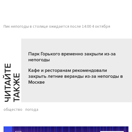
Пик непогоды в столице ожидается после 14:00 4 октября
Парк Горького временно закрыли из-за
непогоды
Ч
И
Т
А
Т
Е
Т
А
К
Ж
Кафе и ресторанам рекомендовали
Й
Е
закрыть летние веранды из-за непогоды в
Москве
общество
погода