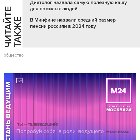
Диетолог назвала самую полезную кашу
для пожилых людей
Ч
И
Т
А
Т
Е
Т
А
К
Ж
Й
Е
В Минфине назвали средний размер
пенсии россиян в 2024 году
общество