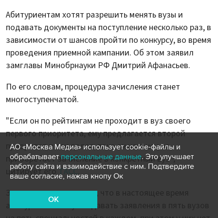
Абитуриентам хотят разрешить менять вузы и
подавать документы на поступление несколько раз, в
зависимости от шансов пройти по конкурсу, во время
проведения приемной кампании. Об этом заявил
замглавы Минобрнауки РФ Дмитрий Афанасьев.
По его словам, процедура зачисления станет
многоступенчатой.
"Если он по рейтингам не проходит в вуз своего
первого приоритета, ему предлагается второй
приоритет и так далее, пока он наконец не
АО «Москва Медиа» использует cookie-файлы и
обрабатывает
персональные данные
. Это улучшает
приобретает зачисление в конкретный вуз", –
работу сайта и взаимодействие с ним. Подтвердите
цитирует его
ТАСС
.
ваше согласие, нажав кнопу Ок
Замминистра напомнил, что в настоящее время
OK
абитуриенты могут подавать заявления в пять вузов