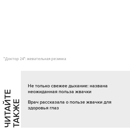
"Доктор 24": жевательная резинка
Не только свежее дыхание: названа
неожиданная польза жвачки
Ч
И
Т
А
Т
Е
Т
А
К
Ж
Й
Е
Врач рассказала о пользе жвачки для
здоровья глаз