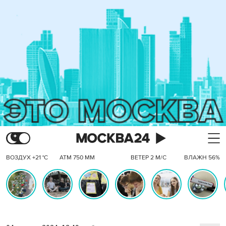
ВОЗДУХ +21 °C
АТМ 750 ММ
ВЕТЕР 2 М/С
ВЛАЖН 56%