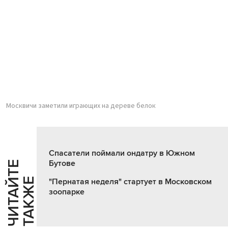
Москвичи заметили играющих на дереве белок
Спасатели поймали ондатру в Южном
Бутове
Ч
И
Т
А
Т
Е
Т
А
К
Ж
Й
Е
"Пернатая неделя" стартует в Московском
зоопарке