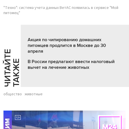
"Техно": система учета данных ВетАС появилась в сервисе "Мой
питомец"
Акция по чипированию домашних
питомцев продлится в Москве до 30
апреля
Ч
И
Т
А
Т
Е
Т
А
К
Ж
Й
Е
В России предлагают ввести налоговый
вычет на лечение животных
общество
животные