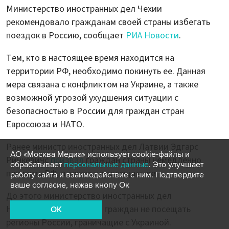
Министерство иностранных дел Чехии
рекомендовало гражданам своей страны избегать
поездок в Россию, сообщает
РИА Новости
.
Тем, кто в настоящее время находится на
территории РФ, необходимо покинуть ее. Данная
мера связана с конфликтом на Украине, а также
возможной угрозой ухудшения ситуации с
безопасностью в России для граждан стран
Евросоюза и НАТО.
Ранее министр иностранных дел Латвии Эдгарс
АО «Москва Медиа» использует cookie-файлы и
Ринкевичс
призвал
граждан страны немедленно
обрабатывает
персональные данные
. Это улучшает
покинуть РФ, а также не посещать ее.
работу сайта и взаимодействие с ним. Подтвердите
ваше согласие, нажав кнопу Ок
До этого министерство иностранных дел
Нидерландов
призвало
граждан не посещать
OK
регионы России, граничащие с Украиной.