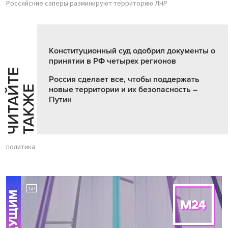
Российские саперы разминируют территорию ЛНР
Конституционный суд одобрил документы о
принятии в РФ четырех регионов
Ч
И
Т
А
Т
Е
Т
А
К
Ж
Россия сделает все, чтобы поддержать
Й
Е
новые территории и их безопасность –
Путин
политика