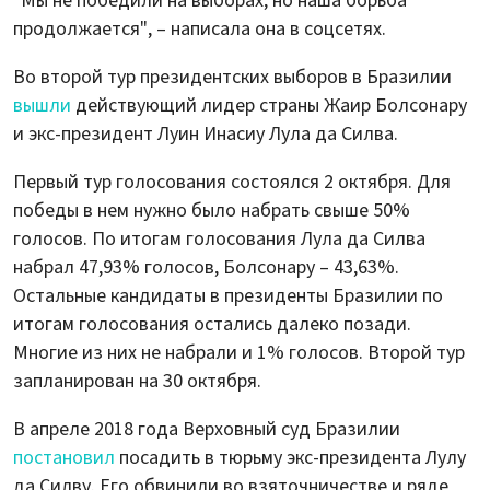
"Мы не победили на выборах, но наша борьба
продолжается", – написала она в соцсетях.
Во второй тур президентских выборов в Бразилии
вышли
действующий лидер страны Жаир Болсонару
и экс-президент Луин Инасиу Лула да Силва.
Первый тур голосования состоялся 2 октября. Для
победы в нем нужно было набрать свыше 50%
голосов. По итогам голосования Лула да Силва
набрал 47,93% голосов, Болсонару – 43,63%.
Остальные кандидаты в президенты Бразилии по
итогам голосования остались далеко позади.
Многие из них не набрали и 1% голосов. Второй тур
запланирован на 30 октября.
В апреле 2018 года Верховный суд Бразилии
постановил
посадить в тюрьму экс-президента Лулу
да Силву. Его обвинили во взяточничестве и ряде