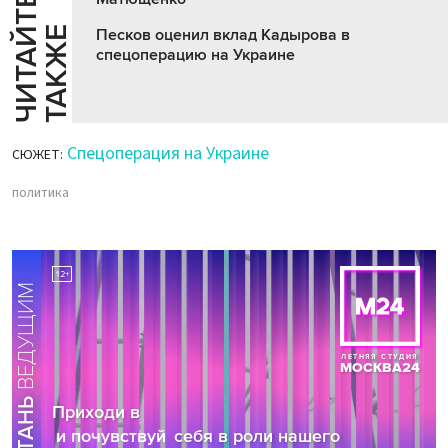
Ч
И
Т
А
Т
Е
Т
А
К
Ж
Й
Е
Песков оценил вклад Кадырова в
спецоперацию на Украине
Спецоперация на Украине
СЮЖЕТ:
политика