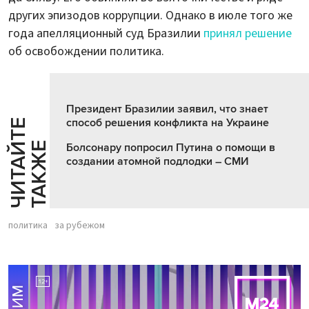
других эпизодов коррупции. Однако в июле того же
года апелляционный суд Бразилии
принял решение
об освобождении политика.
Президент Бразилии заявил, что знает
способ решения конфликта на Украине
Ч
И
Т
А
Т
Е
Т
А
К
Ж
Й
Е
Болсонару попросил Путина о помощи в
создании атомной подлодки – СМИ
политика
за рубежом