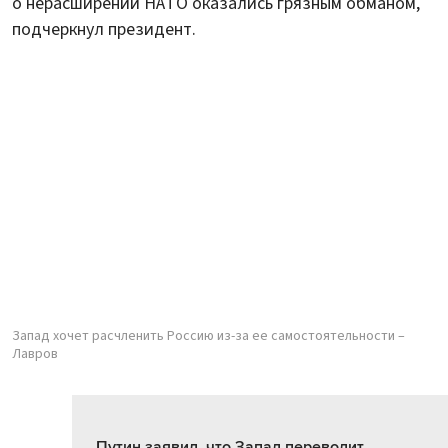
о нерасширении НАТО оказались грязным обманом,
подчеркнул президент.
Запад хочет расчленить Россию из-за ее самостоятельности –
Лавров
Путин заявил, что Запад переводит