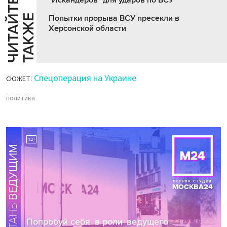
Ч
И
Т
А
Т
Е
Т
А
К
Ж
Й
Е
Попытки прорыва ВСУ пресекли в
Херсонской области
Спецоперация на Украине
СЮЖЕТ:
политика