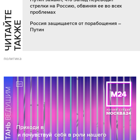
стрелки на Россию, обвиняя ее во всех
проблемах
Ч
И
Т
А
Т
Е
Т
А
К
Ж
Й
Е
Россия защищается от порабощения –
Путин
политика