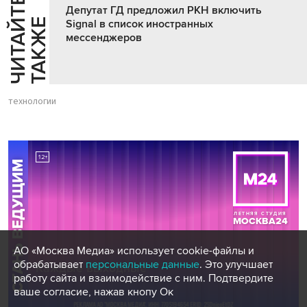
Ч
И
Т
А
Т
Е
Т
А
К
Ж
Депутат ГД предложил РКН включить
Й
Е
Signal в список иностранных
мессенджеров
технологии
АО «Москва Медиа» использует cookie-файлы и
обрабатывает
персональные данные
. Это улучшает
работу сайта и взаимодействие с ним. Подтвердите
ваше согласие, нажав кнопу Ок