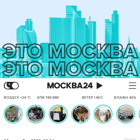
ВОЗДУХ +24 °C
АТМ 748 ММ
ВЕТЕР 1 М/С
ВЛАЖН 46%