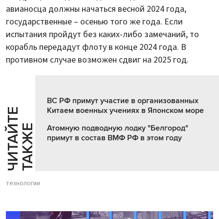
авианосца должны начаться весной 2024 года,
государственные – осенью того же года. Если
испытания пройдут без каких-либо замечаний, то
корабль передадут флоту в конце 2024 года. В
противном случае возможен сдвиг на 2025 год.
ВС РФ примут участие в организованных
Китаем военных учениях в Японском море
Ч
И
Т
А
Т
Е
Т
А
К
Ж
Й
Е
Атомную подводную лодку "Белгород"
примут в состав ВМФ РФ в этом году
технологии