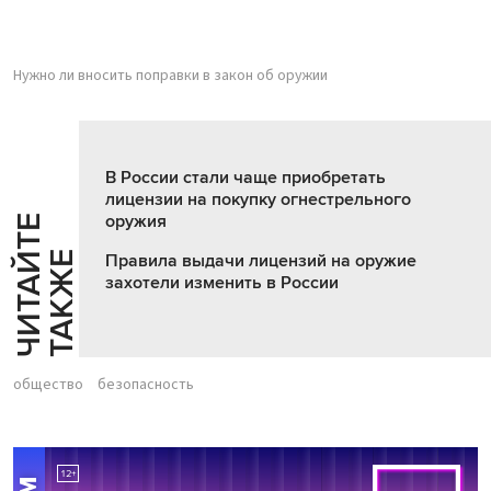
Нужно ли вносить поправки в закон об оружии
В России стали чаще приобретать
лицензии на покупку огнестрельного
оружия
Ч
И
Т
А
Т
Е
Т
А
К
Ж
Й
Е
Правила выдачи лицензий на оружие
захотели изменить в России
общество
безопасность