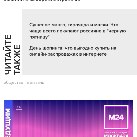
Сушеное манго, гирлянда и маски. Что
чаще всего покупают россияне в "черную
пятницу"
Ч
И
Т
А
Т
Е
Т
А
К
Ж
Й
Е
День шопинга: что выгодно купить на
онлайн-распродажах в интернете
общество
магазины