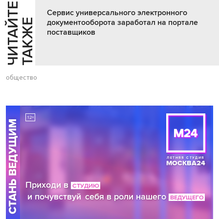
Ч
И
Т
А
Т
Е
Т
А
К
Ж
Сервис универсального электронного
Й
Е
документооборота заработал на портале
поставщиков
общество