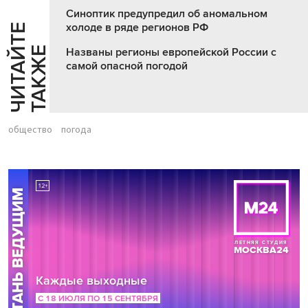
Синоптик предупредил об аномальном
холоде в ряде регионов РФ
Ч
И
Т
А
Т
Е
Т
А
К
Ж
Й
Е
Названы регионы европейской России с
самой опасной погодой
общество
погода