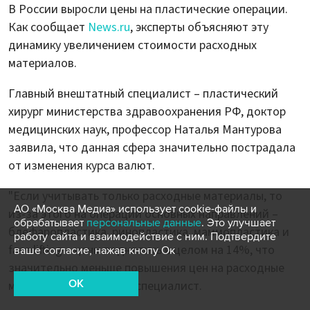
В России выросли цены на пластические операции.
Как сообщает
News.ru
, эксперты объясняют эту
динамику увеличением стоимости расходных
материалов.
Главный внештатный специалист – пластический
хирург министерства здравоохранения РФ, доктор
медицинских наук, профессор Наталья Мантурова
заявила, что данная сфера значительно пострадала
от изменения курса валют.
"Если учитывать только расходные материалы, то
АО «Москва Медиа» использует cookie-файлы и
из-за этого на операции основных направлений –
обрабатывает
персональные данные
. Это улучшает
блефаропластика, ринопластика, маммопластика и
работу сайта и взаимодействие с ним. Подтвердите
face lifting – цены поднялись в целом на 14%, что
ваше согласие, нажав кнопу Ок
значительно меньше повышения цен на расходные
OK
материалы", – заявила специалист.