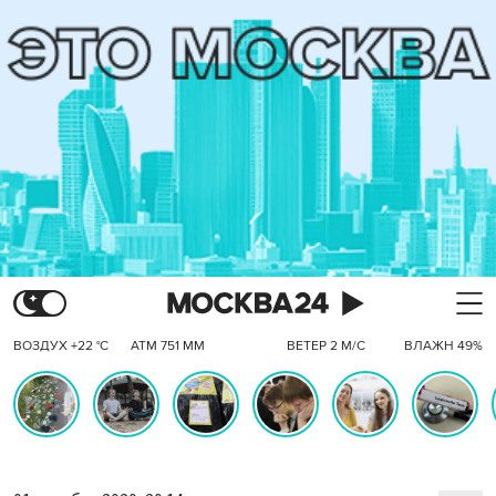
ВОЗДУХ +22 °C
АТМ 751 ММ
ВЕТЕР 2 М/С
ВЛАЖН 49%