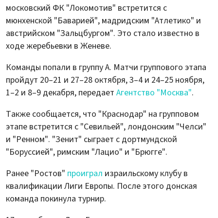
московский ФК "Локомотив" встретится с
мюнхенской "Баварией", мадридским "Атлетико" и
австрийском "Зальцбургом". Это стало известно в
ходе жеребьевки в Женеве.
Команды попали в группу А. Матчи группового этапа
пройдут 20–21 и 27–28 октября, 3–4 и 24–25 ноября,
1–2 и 8–9 декабря, передает
Агентство "Москва"
.
Также сообщается, что "Краснодар" на групповом
этапе встретится с "Севильей", лондонским "Челси"
и "Ренном". "Зенит" сыграет с дортмундской
"Боруссией", римским "Лацио" и "Брюгге".
Ранее "Ростов"
проиграл
израильскому клубу в
квалификации Лиги Европы. После этого донская
команда покинула турнир.