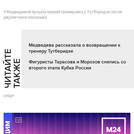
У Медведевой прошла первая тренировка с Тутберидзе после
двухлетнего перерыва
Медведева рассказала о возвращении к
тренеру Тутберидзе
Ч
И
Т
А
Т
Е
Т
А
К
Ж
Й
Е
Фигуристы Тарасова и Морозов снялись со
второго этапа Кубка России
спорт