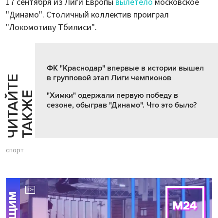
17 сентября из Лиги Европы
вылетело
московское
"Динамо". Столичный коллектив проиграл
"Локомотиву Тбилиси".
ФК "Краснодар" впервые в истории вышел
в групповой этап Лиги чемпионов
Ч
И
Т
А
Т
Е
Т
А
К
Ж
Й
Е
"Химки" одержали первую победу в
сезоне, обыграв "Динамо". Что это было?
спорт