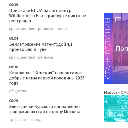
08:39
При атаке БПЛА на логоцентр
Wildberries в Екатеринбурге никто не
пострадал
происшествия
регионы
пожар
08:34
Землетрясение магнитудой 4,1
произошло в Туве
происшествия
регионы
08:30
Киноканал "Комедия" назвал самые
добрые мемы первой половины 2026
года
общество
Новости СМ
08:29
Электрички Курского направления
задерживаются в сторону Москвы
транспорт
город