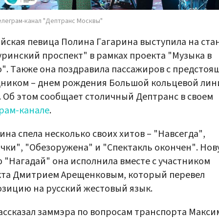
елеграм-канал "Дептранс Москвы"
йская певица Полина Гагарина выступила на ста
ринский проспект" в рамках проекта "Музыка в
". Также она поздравила пассажиров с предстоя
ником – днем рождения Большой кольцевой лин
. Об этом сообщает столичный Дептранс в своем
рам-канале
.
ина спела несколько своих хитов – "Навсегда",
чки", "Обезоружена" и "Спектакль окончен". Но
 "Нагадай" она исполнила вместе с участником
кта Дмитрием Арещенковым, который перевел
зицию на русский жестовый язык.
ассказал заммэра по вопросам транспорта Макси