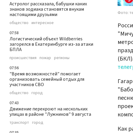
Астролог рассказала, бабушки каких
знаков зодиака становятся внукам
Фото: т
настоящими друзьями
общество
интересное
Росси
"Мичу
07:58
Логистический объект Wildberries
метро
загорелся в Екатеринбурге из-за атаки
празд
БПЛА
(БКЛ)
происшествия
пожар
регионы
телег
07:56
"Время возможностей" помогает
организовать семейный отдых для
Гагар
участников СВО
"Бабо
общество
город
песню
07:43
прое
Движение перекроют на нескольких
компо
улицах в районе "Лужников" 9 августа
транспорт
город
Как р
07:35