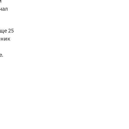
и
чал
ще 25
тник
е.