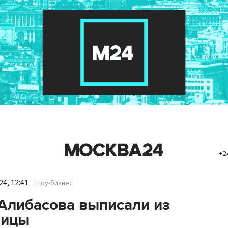
+2
4, 12:41
Шоу-бизнес
Алибасова выписали из
ницы