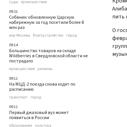
Кроме
суды
происшествия
Алиба
09:21
пить 
Собянин: обновленную Царскую
набережную за год посетили более 8
млн раз
О гос
мэр Москвы
благоустройство
город
февра
групп
09:14
Большинство товаров на складе
музык
Wildberries в Свердловской области не
пострадало
происшествия
регионы
09:11
На МЦД-2 поезда снова ходят по
расписанию
транспорт
город
09:11
Первый джазовый вуз может
появиться в России
образование
культура