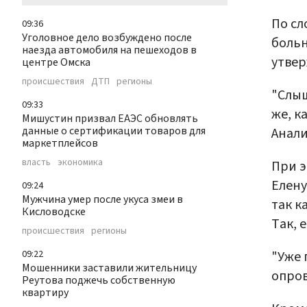
По сл
09:36
Уголовное дело возбуждено после
больн
наезда автомобиля на пешеходов в
утвер
центре Омска
происшествия
ДТП
регионы
"Слыш
09:33
же, к
Мишустин призвал ЕАЭС обновлять
данные о сертификации товаров для
Анали
маркетплейсов
власть
экономика
При э
Елену
09:24
Мужчина умер после укуса змеи в
так к
Кисловодске
Так, 
происшествия
регионы
"Уже 
09:22
Мошенники заставили жительницу
опров
Реутова поджечь собственную
квартиру