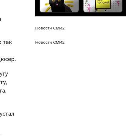
н
Новости СМИ2
о так
Новости СМИ2
дюсер.
угу
ту,
та.
устал