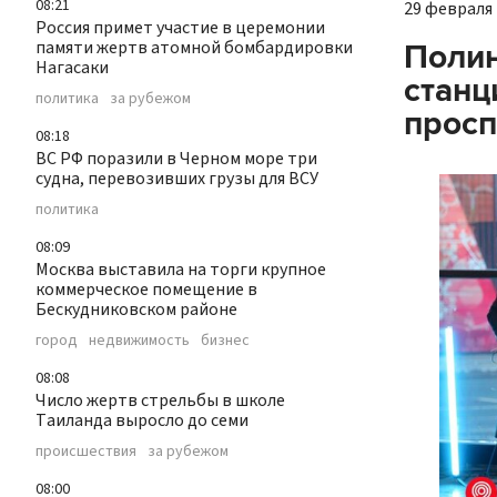
08:21
29 февраля 
Россия примет участие в церемонии
памяти жертв атомной бомбардировки
Полин
Нагасаки
станц
политика
за рубежом
просп
08:18
ВС РФ поразили в Черном море три
судна, перевозивших грузы для ВСУ
политика
08:09
Москва выставила на торги крупное
коммерческое помещение в
Бескудниковском районе
город
недвижимость
бизнес
08:08
Число жертв стрельбы в школе
Таиланда выросло до семи
происшествия
за рубежом
08:00