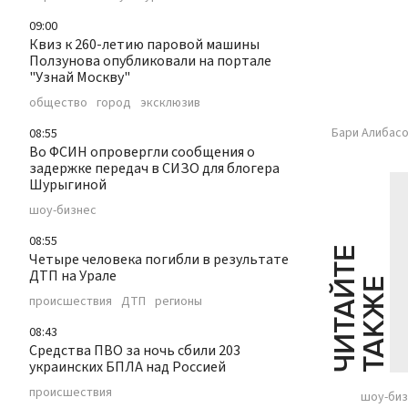
09:00
Квиз к 260-летию паровой машины
Ползунова опубликовали на портале
"Узнай Москву"
общество
город
эксклюзив
Бари Алибасо
08:55
Во ФСИН опровергли сообщения о
задержке передач в СИЗО для блогера
Шурыгиной
шоу-бизнес
08:55
Ч
И
Т
А
Т
Е
Т
А
К
Ж
Четыре человека погибли в результате
ДТП на Урале
Й
Е
происшествия
ДТП
регионы
08:43
Средства ПВО за ночь сбили 203
украинских БПЛА над Россией
происшествия
шоу-биз