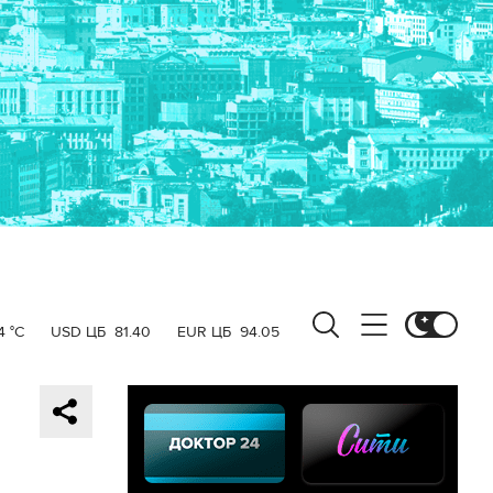
4 °C
USD ЦБ
81.40
EUR ЦБ
94.05