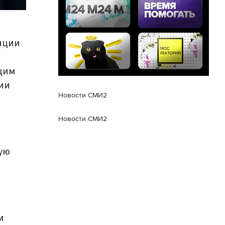
нции
щим
ии
Новости СМИ2
Новости СМИ2
вую
м