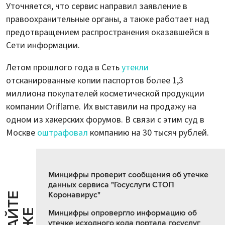
Уточняется, что сервис направил заявление в
правоохранительные органы, а также работает над
предотвращением распространения оказавшейся в
Сети информации.
Летом прошлого года в Сеть
утекли
отсканированные копии паспортов более 1,3
миллиона покупателей косметической продукции
компании Oriflame. Их выставили на продажу на
одном из хакерских форумов. В связи с этим суд в
Москве
оштрафовал
компанию на 30 тысяч рублей.
Минцифры проверит сообщения об утечке
данных сервиса "Госуслуги СТОП
Коронавирус"
Ч
И
Т
А
Т
Е
Т
А
К
Ж
Минцифры опровергло информацию об
утечке исходного кода портала госуслуг