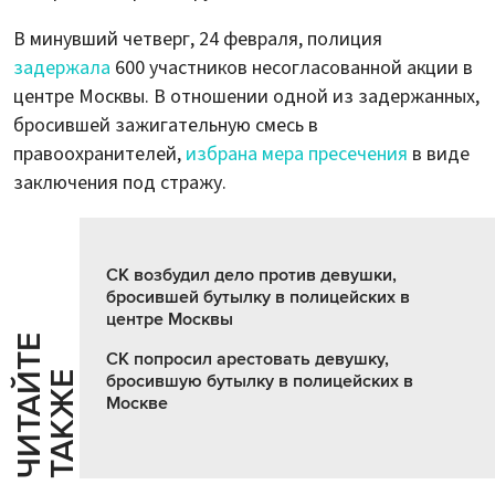
В минувший четверг, 24 февраля, полиция
задержала
600 участников несогласованной акции в
центре Москвы. В отношении одной из задержанных,
бросившей зажигательную смесь в
правоохранителей,
избрана мера пресечения
в виде
заключения под стражу.
СК возбудил дело против девушки,
бросившей бутылку в полицейских в
центре Москвы
Ч
И
Т
А
Т
Е
Т
А
К
Ж
СК попросил арестовать девушку,
Й
Е
бросившую бутылку в полицейских в
Москве