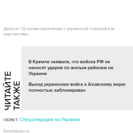
Депутат ГД оценил переговоры с украинской стороной и их
перспективы
В Кремле заявили, что войска РФ не
наносят ударов по жилым районам на
Украине
Ч
И
Т
А
Т
Е
Т
А
К
Ж
Й
Е
Выход украинских войск к Азовскому морю
полностью заблокирован
Спецоперация на Украине
СЮЖЕТ:
безопасность