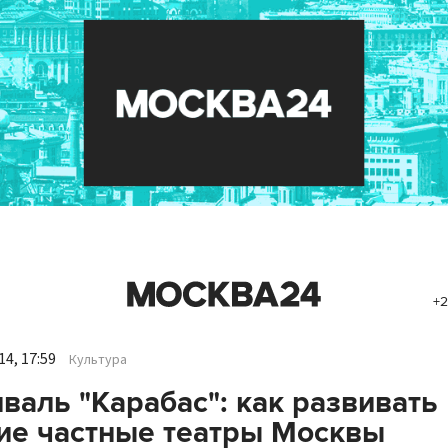
+2
4, 17:59
Культура
валь "Карабас": как развивать
ие частные театры Москвы