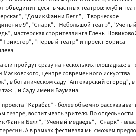
т объединит десять частных театров: клуб и теа
ерская", "Домик Фанни Белл", "Творческое
инение 9", "Снарк", "Небольшой театр", "Учены
дь", мастерская сторителлинга Елены Новиковой
"Трикстер", "Первый театр" и проект Бориса
лева.
акли пройдут сразу на нескольких площадках: в т
 Маяковского, центре современного искусства
ж", в ботаническом саду "Аптекарский огород", в
таж", и Саду имени Баумана.
 проекта "Карабас" - более объемно рассказыват
м театре, воспитывать зрителя. По отдельности
к Фанни Белл", "Ученый медведь", "Снарк" - вла
тересны. А в рамках фестиваля мы сможем предл