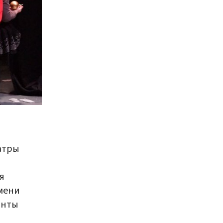
еатры
я
мени
анты