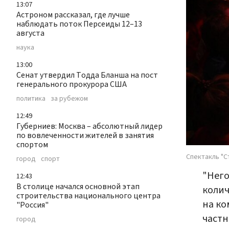
13:07
Астроном рассказал, где лучше
наблюдать поток Персеиды 12–13
августа
наука
13:00
Сенат утвердил Тодда Бланша на пост
генерального прокурора США
политика
за рубежом
12:49
Губерниев: Москва – абсолютный лидер
по вовлеченности жителей в занятия
спортом
Спектакль "С
город
спорт
"Него
12:43
В столице начался основной этап
колич
строительства национального центра
на ко
"Россия"
частн
город