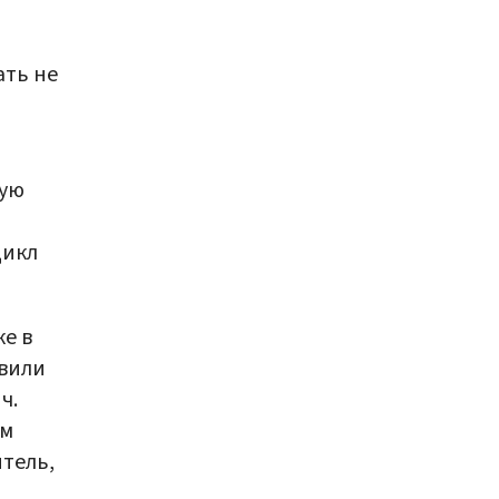
ать не
ную
цикл
ке в
авили
ч.
ем
итель,