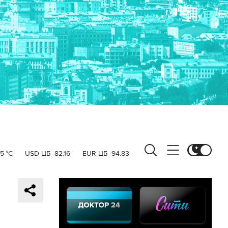
5 °C
USD ЦБ
82.16
EUR ЦБ
94.83