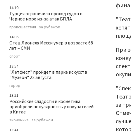
фина
14:10
Турция ограничила проход судов в
"Теат
Черное море из-за атак БПЛА
хотят
происшествия
за рубежом
площа
14:06
Отец Лионеля Месси умер в возрасте 68
лет – СМИ
При э
спорт
конк
спект
13:54
"Летфест" пройдет в парке искусств
окупи
"Музеон" 22 августа
город
"Спек
13:51
Театр
Российские сладости и косметика
за тр
приобрели популярность у покупателей
в Китае
Отмеч
экономика
за рубежом
лучше
котор
13:41