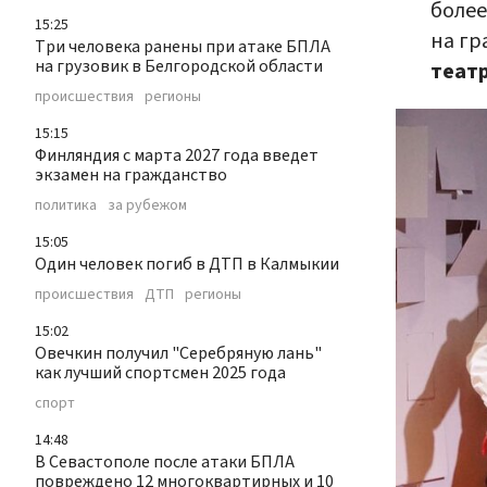
более
15:25
на гр
Три человека ранены при атаке БПЛА
на грузовик в Белгородской области
теат
происшествия
регионы
15:15
Финляндия с марта 2027 года введет
экзамен на гражданство
политика
за рубежом
15:05
Один человек погиб в ДТП в Калмыкии
происшествия
ДТП
регионы
15:02
Овечкин получил "Серебряную лань"
как лучший спортсмен 2025 года
спорт
14:48
В Севастополе после атаки БПЛА
повреждено 12 многоквартирных и 10