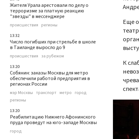
Жителя Урала арестовали по делу о
Андре
терроризме за платную реакцию
"звезды" в мессенджере
Еще о
происшествия
регионы
театр
13:32
орган
Число погибших при стрельбе в школе
высту
в Таиланде выросло до 9
происшествия
за рубежом
К сла
13:20
невоз
Собянин: заказы Москвы для метро
обеспечили работой предприятия в
чрева
регионах России
спект
мэр Москвы
транспорт
метро
город
регионы
13:20
Реабилитацию Нижнего Афонинского
пруда проведут на юго-западе Москвы
город