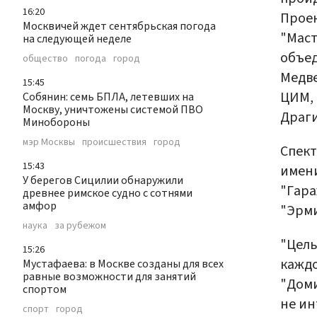
16:20
Проек
Москвичей ждет сентябрьская погода
"Маст
на следующей неделе
объед
общество
погода
город
Медве
15:45
ЦИМ, 
Собянин: семь БПЛА, летевших на
Москву, уничтожены системой ПВО
Драги
Минобороны
мэр Москвы
происшествия
город
Спект
15:43
имени
У берегов Сицилии обнаружили
"Гара
древнее римское судно с сотнями
амфор
"Эрми
наука
за рубежом
"Цель
15:26
каждо
Мустафаева: в Москве созданы для всех
равные возможности для занятий
"Доми
спортом
не ин
спорт
город