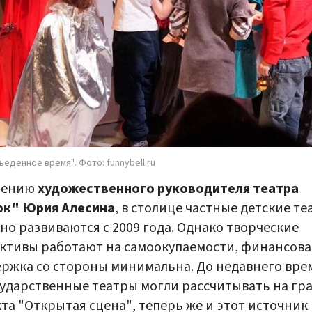
ъеденное время". Фото: funnybell.ru
нению
художественного руководителя театра
рк" Юрия Алесина
, в столице частные детские т
но развиваются с 2009 года. Однако творческие
ктивы работают на самоокупаемости, финансова
ржка со стороны минимальна. До недавнего вре
ударственные театры могли рассчитывать на гр
та "Открытая сцена", теперь же и этот источник