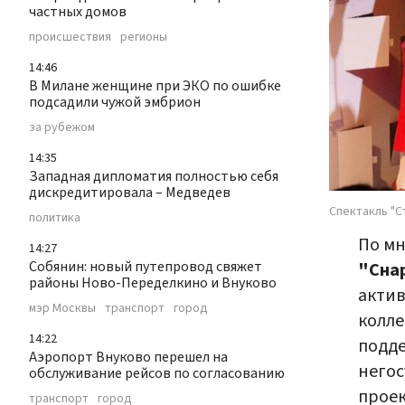
частных домов
происшествия
регионы
14:46
В Милане женщине при ЭКО по ошибке
подсадили чужой эмбрион
за рубежом
14:35
Западная дипломатия полностью себя
дискредитировала – Медведев
Спектакль "С
политика
По м
14:27
Собянин: новый путепровод свяжет
"Сна
районы Ново-Переделкино и Внуково
актив
мэр Москвы
транспорт
город
колле
14:22
подде
Аэропорт Внуково перешел на
негос
обслуживание рейсов по согласованию
проек
транспорт
город