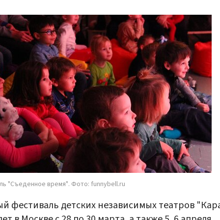
ль "Съеденное время". Фото: funnybell.ru
й фестиваль детских независимых театров "Кар
ет в Москве с 28 по 30 марта, а также 5, 6 апреля.