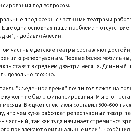
нсирования под вопросом.
ральные продюсеры с частными театрами работ
. Еще одна основная наша проблема – отсутствие
дки", - добавил Алесин.
том частные детские театры составляют достой
уренцию репертуарным. Первые более мобильны,
акль ставят в среднем два-три месяца. Длинный 
ть довольно сложно.
такль "Съеденное время" почти год лежал на пол
е кукол – не было финансирования. Мы его пост
и месяца. Бюджет спектакля составил 500-600 тыся
у, что чем хуже работает репертуарный театр, т
 – частный, так как туда начинает стремиться зр
ого привлекают оригинальные идеи", - сообщил