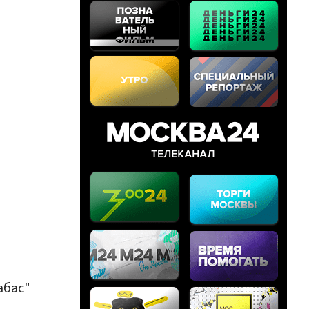
абас"