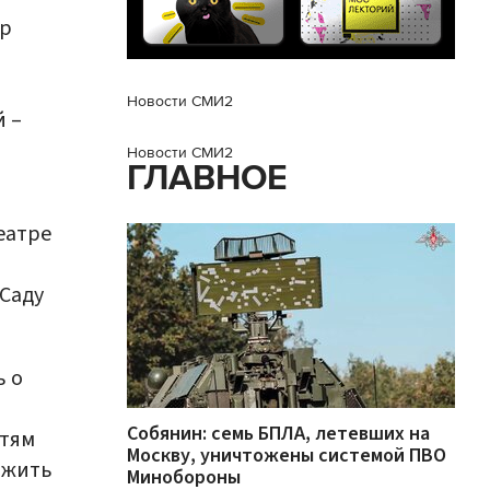
тр
й
Новости СМИ2
 –
Новости СМИ2
ГЛАВНОЕ
еатре
 Саду
ь о
Собянин: семь БПЛА, летевших на
стям
Москву, уничтожены системой ПВО
ожить
Минобороны