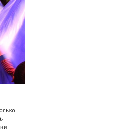
только
ь
нни