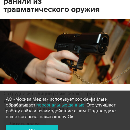
ранили из
травматического оружия
Сотрудники полиции разыскивают троих
АО «Москва Медиа» использует cookie-файлы и
злоумышленников, которые на западе Москвы
обрабатывает
персональные данные
. Это улучшает
ранили и ограбили мужчину.
работу сайта и взаимодействие с ним. Подтвердите
ваше согласие, нажав кнопу Ок
Читать далее