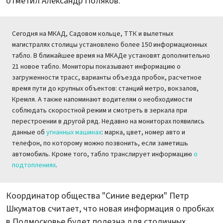
отметил Александр Поляков.
Сегодня на МКАД, Садовом кольце, ТТК и вылетных
магистралях столицы установлено более 150 информационных
табло. В ближайшее время на МКАДе установят дополнительно
21 новое табло. Мониторы показывают информацию о
загруженности трасс, варианты объезда пробок, расчетное
время пути до крупных объектов: станций метро, вокзалов,
Кремля. А также напоминают водителям о необходимости
соблюдать скоростной режим и смотреть в зеркала при
перестроении в другой ряд. Недавно на мониторах появились
данные об
угнанных машинах
: марка, цвет, номер авто и
телефон, по которому можно позвонить, если заметишь
автомобиль. Кроме того, табло транслирует информацию
о
подтоплениях
.
Координатор общества "Синие ведерки" Петр
Шкуматов считает, что новая информация о пробках
в Подмосковье будет полезна для столичных