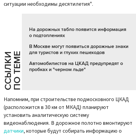
ситуации необходимы десятилетия".
На дорожных табло появится информация
о подтоплениях
В Москве могут появиться дорожные знаки
для туристов и глухих пешеходов
Е
С
С
Ы
Л
К
И
П
О
Т
Е
М
Автомобилистов на ЦКАД предупредят о
пробках и "черном льде"
Напомним, при строительстве подмосковного ЦКАД
(расположится в 30 км от МКАД) планируют
установить аналитическую систему
видеонаблюдения. В дорожное полотно вмонтируют
датчики
, которые будут собирать информацию о