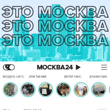
ВОЗДУХ +29 °C
АТМ 746 ММ
ВЕТЕР 1 М/С
ВЛАЖН 58%