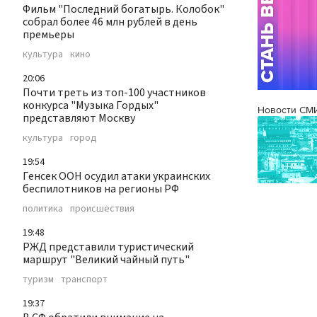
Фильм "Последний богатырь. Колобок"
собрал более 46 млн рублей в день
премьеры
культура
кино
20:06
Почти треть из топ-100 участников
конкурса "Музыка Гордых"
Новости СМ
представляют Москву
культура
город
19:54
Генсек ООН осудил атаки украинских
беспилотников на регионы РФ
политика
происшествия
19:48
РЖД представили туристический
маршрут "Великий чайный путь"
туризм
транспорт
19:37