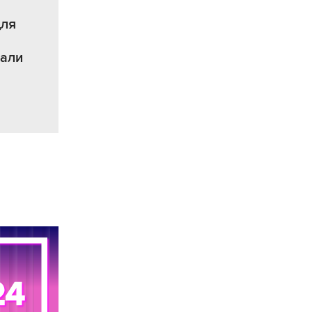
для
чали