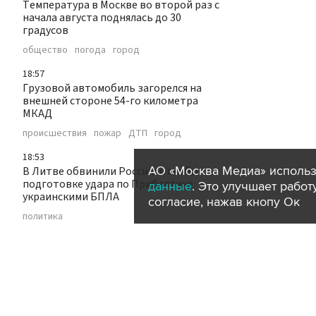
Температура в Москве во второй раз с
начала августа поднялась до 30
градусов
общество
погода
город
18:57
Грузовой автомобиль загорелся на
внешней стороне 54-го километра
МКАД
происшествия
пожар
ДТП
город
18:53
АО «Москва Медиа» использ
В Литве обвинили Россию в якобы
подготовке удара по Прибалтике
данные
. Это улучшает рабо
украинскими БПЛА
согласие, нажав кнопу Ок
политика
18:48
В Ленобласти обнаружен первый
могильник эпохи неолита
наука
регионы
18:42