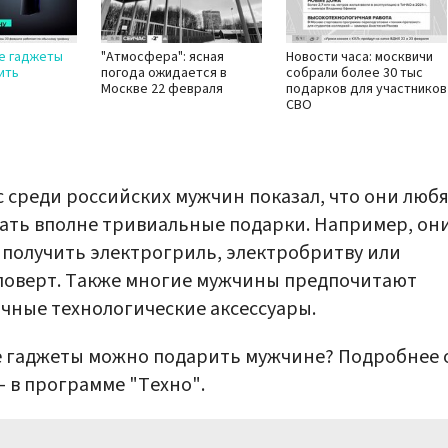
ие гаджеты
"Атмосфера": ясная
Новости часа: москвичи
ить
погода ожидается в
собрали более 30 тыс
Москве 22 февраля
подарков для участников
СВО
 среди российских мужчин показал, что они люб
ать вполне тривиальные подарки. Например, он
 получить электрогриль, электробритву или
поверт. Также многие мужчины предпочитают
чные технологические аксессуары.
 гаджеты можно подарить мужчине? Подробнее 
– в программе "Техно".