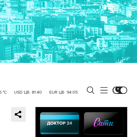
6 °C
USD ЦБ
81.40
EUR ЦБ
94.05