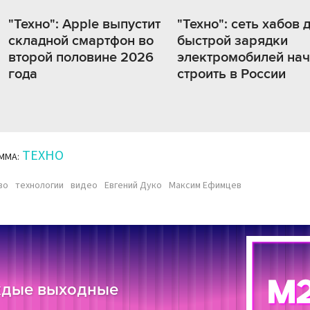
"Техно": Apple выпустит
"Техно": сеть хабов 
складной смартфон во
быстрой зарядки
второй половине 2026
электромобилей на
года
строить в России
ТЕХНО
ММА:
во
технологии
видео
Евгений Дуко
Максим Ефимцев