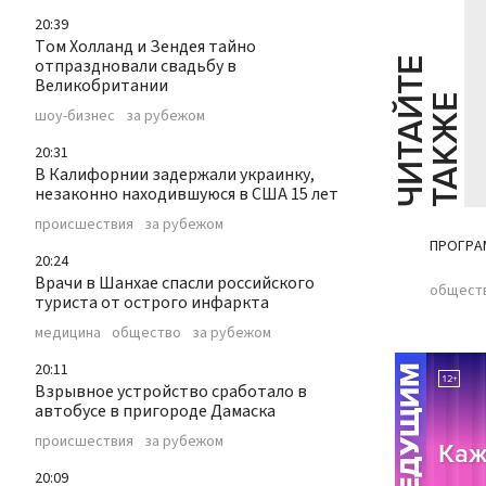
20:39
Том Холланд и Зендея тайно
отпраздновали свадьбу в
Ч
И
Т
А
Т
Е
Т
А
К
Ж
Великобритании
Й
Е
шоу-бизнес
за рубежом
20:31
В Калифорнии задержали украинку,
незаконно находившуюся в США 15 лет
происшествия
за рубежом
ПРОГРА
20:24
Врачи в Шанхае спасли российского
общест
туриста от острого инфаркта
медицина
общество
за рубежом
20:11
Взрывное устройство сработало в
автобусе в пригороде Дамаска
происшествия
за рубежом
20:09