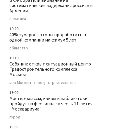
В СФ обратили внимание на
систематические задержания россиян в
Армении
политика
19:20
40% зумеров готовы проработать в
одной компании максимум 5 лет
общество
19:10
Собянин: открыт ситуационный центр
Градостроительного комплекса
Москвы
мэр Москвы
город
строительство
19:06
Мастер-классы, квизы и паблик-токи
пройдут на фестивале в честь 11-летия
"Москвариума"
город
18:58