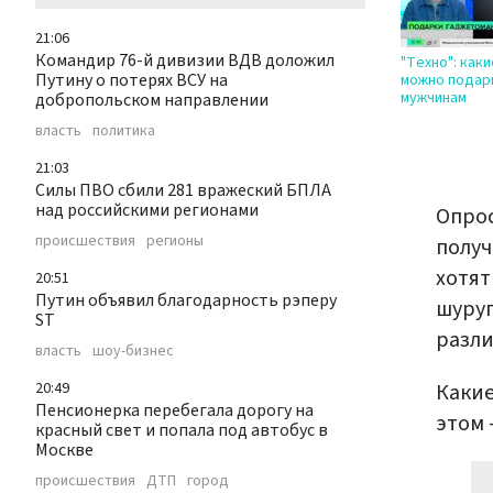
21:06
Командир 76-й дивизии ВДВ доложил
"Техно": как
Путину о потерях ВСУ на
можно подар
мужчинам
добропольском направлении
власть
политика
21:03
Силы ПВО сбили 281 вражеский БПЛА
над российскими регионами
Опрос
происшествия
регионы
получ
хотят
20:51
Путин объявил благодарность рэперу
шуру
ST
разли
власть
шоу-бизнес
20:49
Какие
Пенсионерка перебегала дорогу на
этом 
красный свет и попала под автобус в
Москве
происшествия
ДТП
город