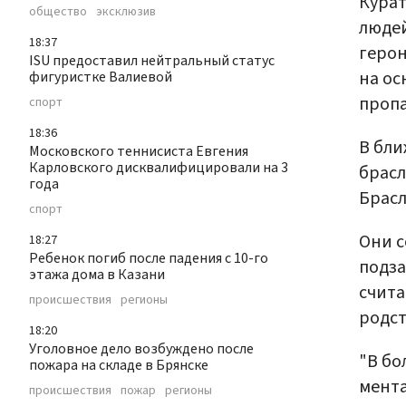
Курат
общество
эксклюзив
людей
18:37
герон
ISU предоставил нейтральный статус
на ос
фигуристке Валиевой
пропа
спорт
18:36
В бли
Московского теннисиста Евгения
Карловского дисквалифицировали на 3
брасл
года
Брасл
спорт
Они с
18:27
Ребенок погиб после падения с 10-го
подза
этажа дома в Казани
счита
происшествия
регионы
родст
18:20
Уголовное дело возбуждено после
"В бо
пожара на складе в Брянске
мента
происшествия
пожар
регионы