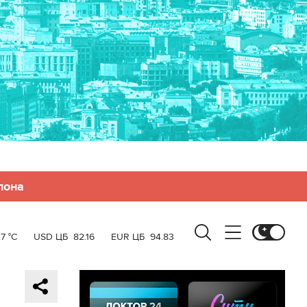
лона
7 °C
USD ЦБ
82.16
EUR ЦБ
94.83