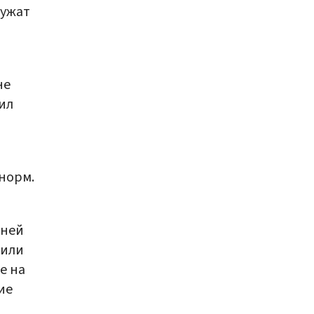
лужат
не
ил
норм.
зней
тили
е на
ие