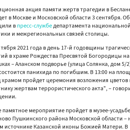
ционная акция памяти жертв трагедии в Беслан
ет в Москве и Московской области 3 сентября. Об
щили в
пресс-службе
департамента национально
ики и межрегиональных связей столицы.
нтября 2021 года в день 17-й годовщины трагичес
ий в храме Рождества Пресвятой Богородицы на
ках – Аланском подворье (улица Солянка, дом 5/2)
 состоится панихида по погибшим. В 13:00 на пло
 храмом пройдет церемония возложения цветов 
нику жертвам террористического акта", – говори
щении.
 памятное мероприятие пройдет в музее-усадьб
ово Пушкинского района Московской области – 
м источнике Казанской иконы Божией Матери. В