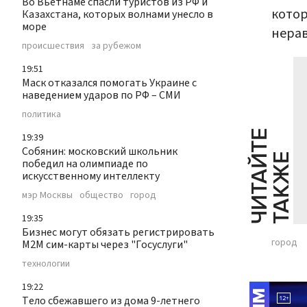
Во Вьетнаме спасли туристов из РФ и
котор
Казахстана, которых волнами унесло в
море
нера
происшествия
за рубежом
19:51
Маск отказался помогать Украине с
наведением ударов по РФ – СМИ
политика
Ч
И
Т
А
Т
Е
Т
А
К
Ж
19:39
Собянин: московский школьник
Й
Е
победил на олимпиаде по
искусственному интеллекту
мэр Москвы
общество
город
19:35
Бизнес могут обязать регистрировать
город
М2М сим-карты через "Госуслуги"
технологии
19:22
Тело сбежавшего из дома 9-летнего