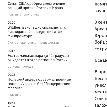
памят
Сенат США одобрил ужесточение
санкций против России и Ирана
заупо
политика
экономика
3 сен
20:20
Wildberries успешно справляется с
Архан
ликвидацией последствий атак –
Юрово
Минпромторг
бойцо
бизнес
экономика
происшествия
сотру
20:12
Экстремальная жара до 42 градусов
Все м
ожидается в ряде регионов России
регионы
погода
В про
20:05
Бесла
Польский лидер поддержал военную
помощь Украине без "бандеровских
унесл
флагов"
местн
политика
Солян
19:58
залож