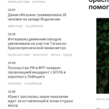
происшествия
регионы
помог
18:55
Дикая обезьяна травмировала 18
человек на западе Индонезии
животные
за рубежом
18:49
Интервалы движения поездов
увеличивали на участке Таганско-
Краснопресненской линии метро
происшествия
транспорт
метро
город
18:49
Посольство РФ в ФРГ назвало
провокацией инцидент с БПЛА в
аэропорту Лейпцига
политика
за рубежом
18:46
Юрист рассказал, какое наказание
Фото: А
ждет за оставленный в зонах отдыха
мусор