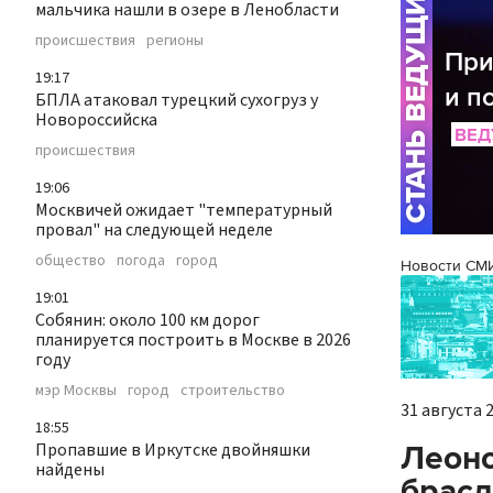
мальчика нашли в озере в Ленобласти
происшествия
регионы
19:17
БПЛА атаковал турецкий сухогруз у
Новороссийска
происшествия
19:06
Москвичей ожидает "температурный
провал" на следующей неделе
общество
погода
город
Новости СМ
19:01
Собянин: около 100 км дорог
планируется построить в Москве в 2026
году
мэр Москвы
город
строительство
31 августа 2
18:55
Пропавшие в Иркутске двойняшки
Леоно
найдены
брасл