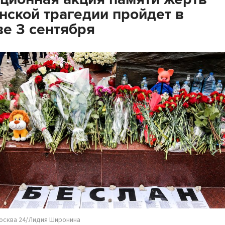
нской трагедии пройдет в
е 3 сентября
осква 24/Лидия Широнина