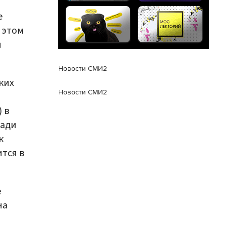
е
 этом
й
Новости СМИ2
ких
Новости СМИ2
 в
щади
к
тся в
е
на