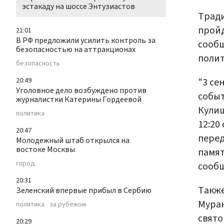
эстакаду на шоссе Энтузиастов
Тради
пройд
21:01
В РФ предложили усилить контроль за
сооб
безопасностью на аттракционах
полит
безопасность
"3 се
20:49
Уголовное дело возбуждено против
событ
журналистки Катерины Гордеевой
Кулиш
политика
12:20
20:47
перед
Молодежный штаб открылся на
востоке Москвы
памят
город
сооб
20:31
Также
Зеленский впервые прибыл в Сербию
Муран
политика
за рубежом
свято
20:29