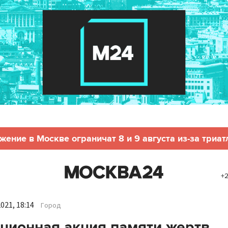
жение в Москве ограничат 8 и 9 августа из-за триат
+2
021, 18:14
Город
ционная акция памяти жертв