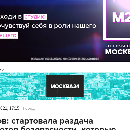
И2
021, 17:15
Город
в: стартовала раздача
етов безопасности, которые