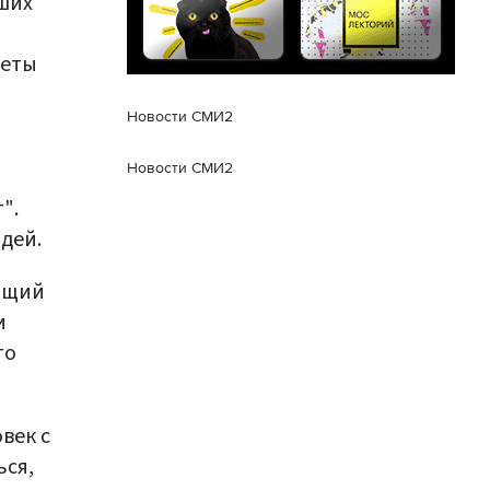
ших
леты
Новости СМИ2
Новости СМИ2
".
дей.
ующий
и
го
век с
ься,