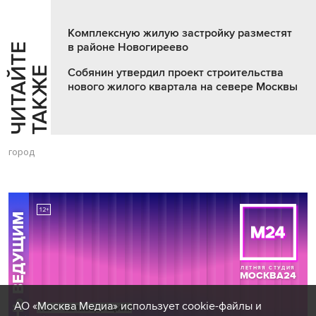
Комплексную жилую застройку разместят
в районе Новогиреево
Ч
И
Т
А
Т
Е
Т
А
К
Ж
Й
Е
Собянин утвердил проект строительства
нового жилого квартала на севере Москвы
город
АО «Москва Медиа» использует cookie-файлы и