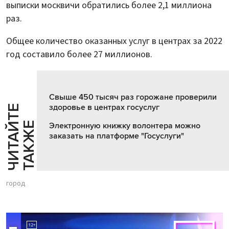
выписки москвичи обратились более 2,1 миллиона
раз.
Общее количество оказанных услуг в центрах за 2022
год составило более 27 миллионов.
Свыше 450 тысяч раз горожане проверили
здоровье в центрах госуслуг
Ч
И
Т
А
Т
Е
Т
А
К
Ж
Й
Е
Электронную книжку волонтера можно
заказать на платформе "Госуслуги"
город