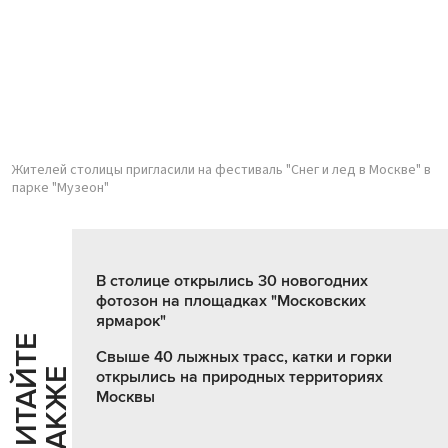
Жителей столицы пригласили на фестиваль "Снег и лед в Москве" в
парке "Музеон"
В столице открылись 30 новогодних
фотозон на площадках "Московских
ярмарок"
Ч
И
Т
А
Т
Е
Т
А
К
Ж
Свыше 40 лыжных трасс, катки и горки
Й
Е
открылись на природных территориях
Москвы