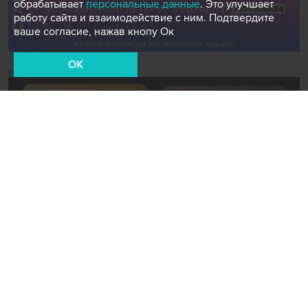
обрабатывает
персональные данные
. Это улучшает
работу сайта и взаимодействие с ним. Подтвердите
ваше согласие, нажав кнопу Ок
OK
Новости СМИ2