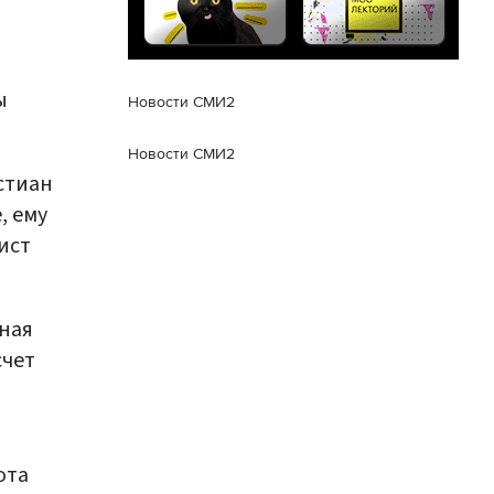
ы
Новости СМИ2
Новости СМИ2
стиан
, ему
ист
рная
счет
ота