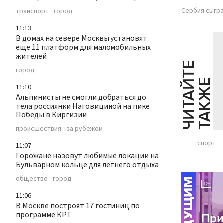
Сербия сыгра
транспорт
город
11:13
В домах на севере Москвы установят
еще 11 платформ для маломобильных
жителей
Ч
И
Т
А
Т
Е
Т
А
К
Ж
город
Й
Е
11:10
Альпинисты не смогли добраться до
тела россиянки Наговициной на пике
Победы в Киргизии
происшествия
за рубежом
спорт
11:07
Горожане назовут любимые локации на
Бульварном кольце для летнего отдыха
общество
город
11:06
В Москве построят 17 гостиниц по
программе КРТ