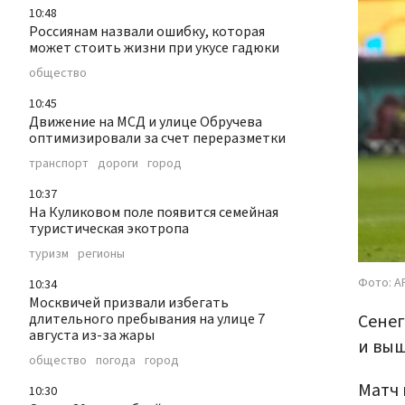
10:48
Россиянам назвали ошибку, которая
может стоить жизни при укусе гадюки
общество
10:45
Движение на МСД и улице Обручева
оптимизировали за счет переразметки
транспорт
дороги
город
10:37
На Куликовом поле появится семейная
туристическая экотропа
туризм
регионы
Фото: AP
10:34
Москвичей призвали избегать
Сенег
длительного пребывания на улице 7
августа из-за жары
и выш
общество
погода
город
Матч 
10:30