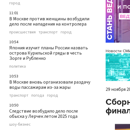
город
11:01
В Москве против женщины возбудили
дело после нападения на контролера
происшествия
транспорт
город
10:54
Япония изучит планы России назвать
Новости СМ
острова Курильской гряды в честь
Зорге и Рубленко
политика
10:53
В Москве вновь организовали раздачу
воды пассажирам из-за жары
29 ноября 20
транспорт
погода
город
Сборн
10:50
финал
Следствие возбудило дело после
обыска у Лерчек летом 2025 года
шоу-бизнес