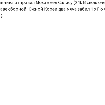
вника отправил Мохаммед Салису (24). В свою оч
таве сборной Южной Кореи два мяча забил Чо Гю 
).