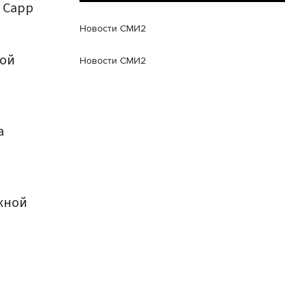
а Сарр
Новости СМИ2
вой
Новости СМИ2
а
жной