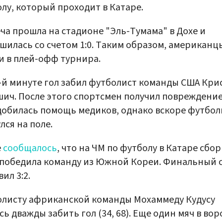
лу, который проходит в Катаре.
ча прошла на стадионе "Эль-Тумама" в Дохе и
шилась со счетом 1:0. Таким образом, американц
 в плей-офф турнира.
-й минуте гол забил футболист команды США Кри
ич. После этого спортсмен получил повреждение
обилась помощь медиков, однако вскоре футбол
лся на поле.
е
сообщалось
, что на ЧМ по футболу в Катаре сбо
победила команду из Южной Кореи. Финальный 
вил 3:2.
листу африканской команды Мохаммеду Кудусу
сь дважды забить гол (34, 68). Еще один мяч в вор