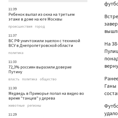
футбо
11:39
Ребенок выпал из окна на третьем
Встре
этаже в доме на юге Москвы
завер
происшествия
город
вышли
11:37
ВС РФ уничтожили эшелон с техникой
На 38
ВСУ в Днепропетровской области
Пулиш
политика
понад
11:33
верну
72,3% россиян выразили доверие
Путину
Ране
власть
политика
общество
Ганы 
11:30
соста
Медведь в Приморье попал на видео во
время "танцев" у дерева
Футбо
животные
регионы
удало
11:29