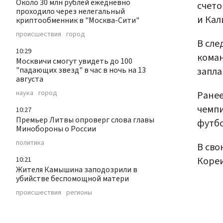
Около 30 млн рублей ежедневно
счето
проходило через нелегальный
и Кал
криптообменник в "Москва-Сити"
происшествия
город
В сле
10:29
коман
Москвичи смогут увидеть до 100
запла
"падающих звезд" в час в ночь на 13
августа
наука
город
Ранее
чемпи
10:27
Премьер Литвы опроверг слова главы
футбо
Минобороны о России
политика
В сво
Кореи
10:21
Жителя Камышина заподозрили в
убийстве беспомощной матери
происшествия
регионы