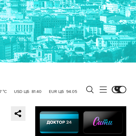
7 °C
USD ЦБ
81.40
EUR ЦБ
94.05