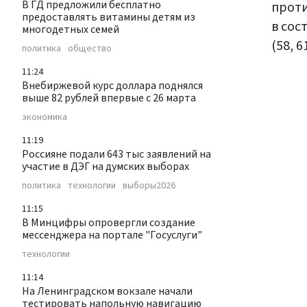
В ГД предложили бесплатно
проти
предоставлять витамины детям из
в сос
многодетных семей
(58, 61
политика
общество
11:24
Внебиржевой курс доллара поднялся
выше 82 рублей впервые с 26 марта
экономика
11:19
Россияне подали 643 тыс заявлений на
участие в ДЭГ на думских выборах
политика
технологии
выборы2026
11:15
В Минцифры опровергли создание
мессенджера на портале "Госуслуги"
технологии
11:14
На Ленинградском вокзале начали
тестировать напольную навигацию