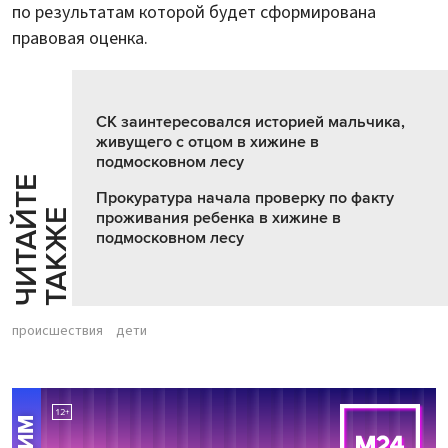
по результатам которой будет сформирована
правовая оценка.
СК заинтересовался историей мальчика,
живущего с отцом в хижине в
подмосковном лесу
Ч
И
Т
А
Т
Е
Т
А
К
Ж
Прокуратура начала проверку по факту
Й
Е
проживания ребенка в хижине в
подмосковном лесу
происшествия
дети