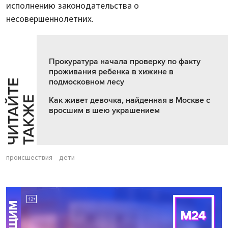
исполнению законодательства о
несовершеннолетних.
Прокуратура начала проверку по факту
проживания ребенка в хижине в
подмосковном лесу
Ч
И
Т
А
Т
Е
Т
А
К
Ж
Й
Е
Как живет девочка, найденная в Москве с
вросшим в шею украшением
происшествия
дети