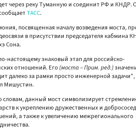
ет через реку Туманную и соединит РФ и КНДР. 
 сообщает
ТАСС
.
ония, посвященная началу возведения моста, п
деосвязи в присутствии председателя кабмина К
хэ Сона.
по-настоящему знаковый этап для российско-
ских отношений. Его
(моста – Прим. ред.)
значен
ит далеко за рамки просто инженерной задачи",
л Мишустин.
о словам, данный мост символизирует стремлени
арств к укреплению дружественных и добрососе
ений, а также к увеличению межрегионального
дничества.