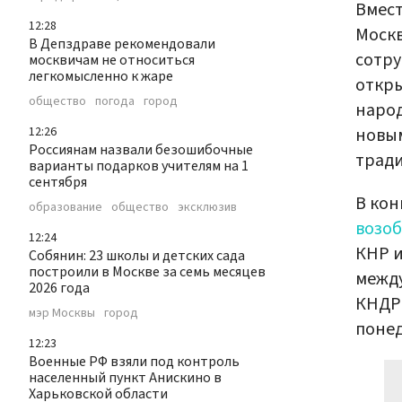
Вмест
12:28
Москв
В Депздраве рекомендовали
сотру
москвичам не относиться
легкомысленно к жаре
откры
общество
погода
город
народ
новым
12:26
Россиянам назвали безошибочные
трад
варианты подарков учителям на 1
сентября
В кон
образование
общество
эксклюзив
возо
12:24
КНР и
Собянин: 23 школы и детских сада
построили в Москве за семь месяцев
между
2026 года
КНДР.
мэр Москвы
город
понед
12:23
Военные РФ взяли под контроль
населенный пункт Анискино в
Харьковской области