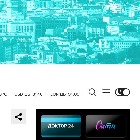
9 °C
USD ЦБ
81.40
EUR ЦБ
94.05