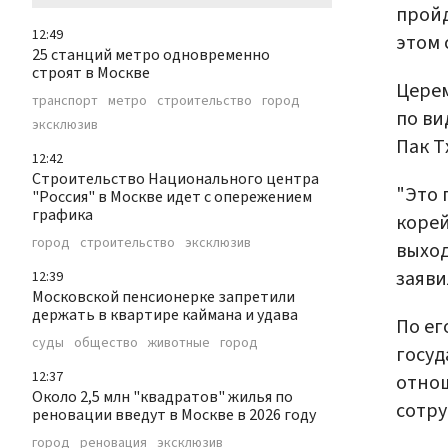
пройд
12:49
этом
25 станций метро одновременно
строят в Москве
Церем
транспорт
метро
строительство
город
по ви
эксклюзив
Пак Т
12:42
Строительство Национального центра
"Это 
"Россия" в Москве идет с опережением
графика
корей
город
строительство
эксклюзив
выход
заяви
12:39
Московской пенсионерке запретили
держать в квартире каймана и удава
По ег
суды
общество
животные
город
госуд
12:37
отнош
Около 2,5 млн "квадратов" жилья по
сотру
реновации введут в Москве в 2026 году
город
реновация
эксклюзив