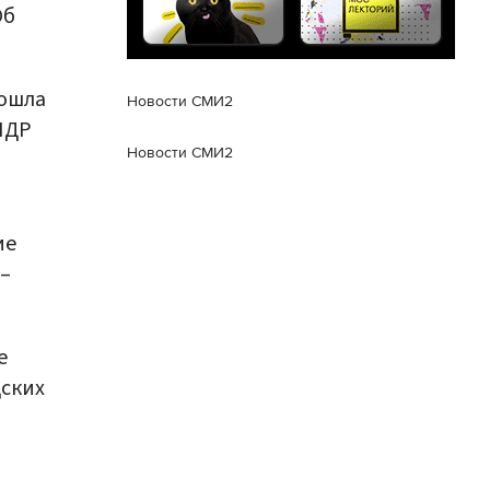
Об
рошла
Новости СМИ2
НДР
Новости СМИ2
ие
 –
е
дских