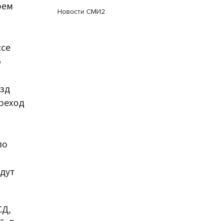
рем
Новости СМИ2
ссе
о
зд
реход
по
удут
СД,