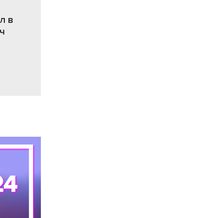
л в
ч