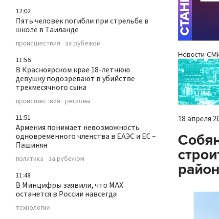
12:02
Пять человек погибли при стрельбе в
школе в Таиланде
происшествия
за рубежом
Новости СМ
11:56
В Красноярском крае 18-летнюю
девушку подозревают в убийстве
трехмесячного сына
происшествия
регионы
11:51
18 апреля 20
Армения понимает невозможность
одновременного членства в ЕАЭС и ЕС –
Собян
Пашинян
строи
политика
за рубежом
район
11:48
В Минцифры заявили, что МАХ
останется в России навсегда
технологии