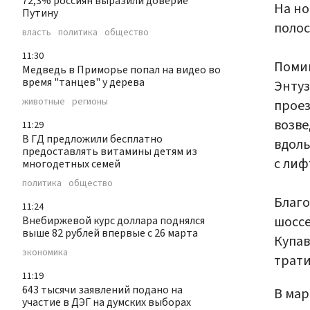
72,3% россиян выразили доверие
На но
Путину
полос
власть
политика
общество
11:30
Помим
Медведь в Приморье попал на видео во
время "танцев" у дерева
Энтуз
животные
регионы
проез
возве
11:29
В ГД предложили бесплатно
вдоль
предоставлять витамины детям из
с лиф
многодетных семей
политика
общество
Благо
11:24
шоссе
Внебиржевой курс доллара поднялся
выше 82 рублей впервые с 26 марта
Купав
экономика
трати
11:19
643 тысячи заявлений подано на
В ма
участие в ДЭГ на думских выборах