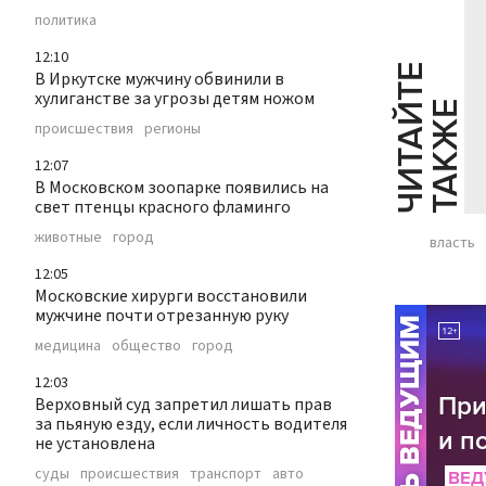
политика
12:10
Ч
И
Т
А
Т
Е
Т
А
К
Ж
В Иркутске мужчину обвинили в
хулиганстве за угрозы детям ножом
Й
Е
происшествия
регионы
12:07
В Московском зоопарке появились на
свет птенцы красного фламинго
животные
город
власть
12:05
Московские хирурги восстановили
мужчине почти отрезанную руку
медицина
общество
город
12:03
Верховный суд запретил лишать прав
за пьяную езду, если личность водителя
не установлена
суды
происшествия
транспорт
авто