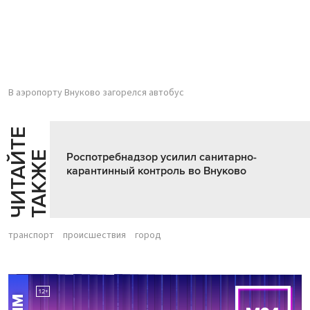
В аэропорту Внуково загорелся автобус
Ч
И
Т
А
Т
Е
Т
А
К
Ж
Й
Е
Роспотребнадзор усилил санитарно-
карантинный контроль во Внуково
транспорт
происшествия
город