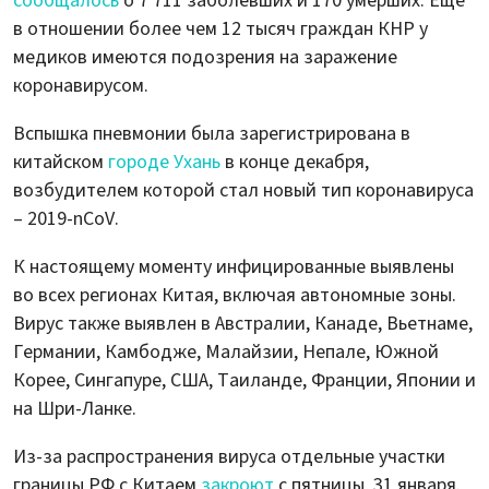
сообщалось
о 7 711 заболевших и 170 умерших. Еще
в отношении более чем 12 тысяч граждан КНР у
медиков имеются подозрения на заражение
коронавирусом.
Вспышка пневмонии была зарегистрирована в
китайском
городе Ухань
в конце декабря,
возбудителем которой стал новый тип коронавируса
– 2019-nCoV.
К настоящему моменту инфицированные выявлены
во всех регионах Китая, включая автономные зоны.
Вирус также выявлен в Австралии, Канаде, Вьетнаме,
Германии, Камбодже, Малайзии, Непале, Южной
Корее, Сингапуре, США, Таиланде, Франции, Японии и
на Шри-Ланке.
Из-за распространения вируса отдельные участки
границы РФ с Китаем
закроют
с пятницы, 31 января.