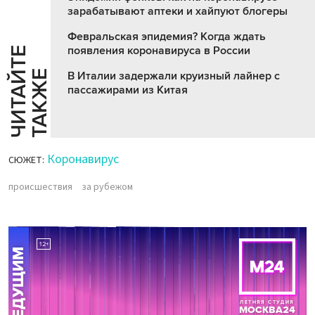
зарабатывают аптеки и хайпуют блогеры
Февральская эпидемия? Когда ждать
появления коронавируса в России
Ч
И
Т
А
Т
Е
Т
А
К
Ж
Й
Е
В Италии задержали круизный лайнер с
пассажирами из Китая
Коронавирус
СЮЖЕТ:
происшествия
за рубежом