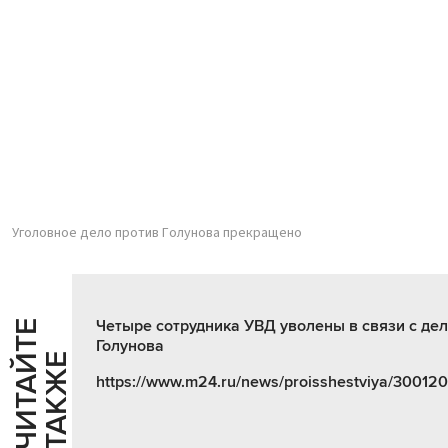
Уголовное дело против Голунова прекращено
Четыре сотрудника УВД уволены в связи с де
Ч
И
Т
А
Т
Е
Т
А
К
Ж
Голунова
Й
Е
https://www.m24.ru/news/proisshestviya/30012