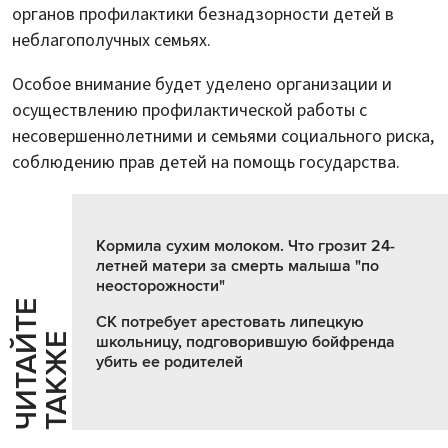
органов профилактики безнадзорности детей в
неблагополучных семьях.
Особое внимание будет уделено организации и
осуществлению профилактической работы с
несовершеннолетними и семьями социального риска,
соблюдению прав детей на помощь государства.
Кормила сухим молоком. Что грозит 24-
летней матери за смерть малыша "по
неосторожности"
Ч
И
Т
А
Т
Е
Т
А
К
Ж
СК потребует арестовать липецкую
Й
Е
школьницу, подговорившую бойфренда
убить ее родителей