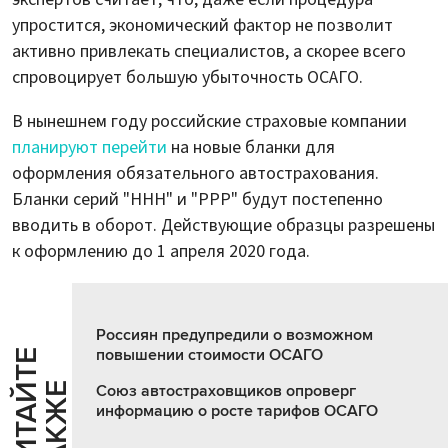
упростится, экономический фактор не позволит
активно привлекать специалистов, а скорее всего
спровоцирует большую убыточность ОСАГО.
В нынешнем году российские страховые компании
планируют перейти
на новые бланки для
оформления обязательного автострахования.
Бланки серий "ННН" и "РРР" будут постепенно
вводить в оборот. Действующие образцы разрешены
к оформлению до 1 апреля 2020 года.
Россиян предупредили о возможном
повышении стоимости ОСАГО
Ч
И
Т
А
Т
Е
Т
А
К
Ж
Й
Е
Союз автостраховщиков опроверг
информацию о росте тарифов ОСАГО