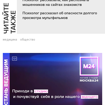
мошенников на сайтах знакомств
Ч
И
Т
А
Т
Е
Т
А
К
Ж
Й
Е
Психолог рассказал об опасности долгого
просмотра мультфильмов
медицина
общество