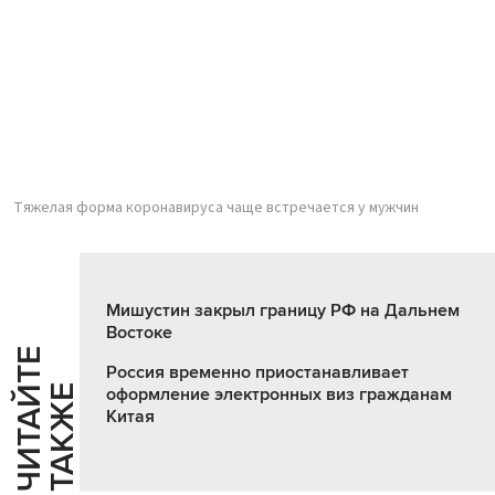
Тяжелая форма коронавируса чаще встречается у мужчин
Мишустин закрыл границу РФ на Дальнем
Востоке
Ч
И
Т
А
Т
Е
Т
А
К
Ж
Россия временно приостанавливает
Й
Е
оформление электронных виз гражданам
Китая