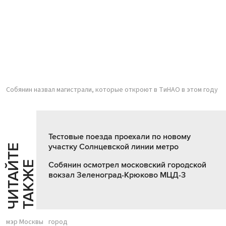
Собянин назвал магистрали, которые откроют в ТиНАО в этом году
Тестовые поезда проехали по новому
участку Солнцевской линии метро
Ч
И
Т
А
Т
Е
Т
А
К
Ж
Й
Е
Собянин осмотрел московский городской
вокзал Зеленоград-Крюково МЦД-3
мэр Москвы
город