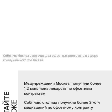
Собянин: Москва заключит два офсетных контракта в сфере
коммунального хозяйства
Медучреждения Москвы получили более
1,2 миллиона лекарств по офсетным
контрактам
Ч
И
Т
А
Т
Е
Т
А
К
Ж
Собянин: столица получила более 3 млн
медизделий по офсетному контракту