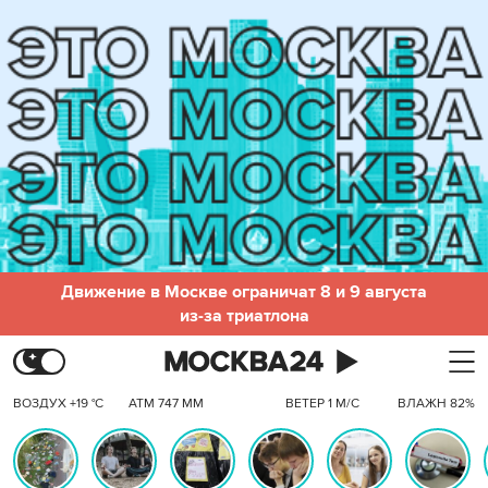
Движение в Москве ограничат 8 и 9 августа
из-за триатлона
ВОЗДУХ +19 °C
АТМ 747 ММ
ВЕТЕР 1 М/С
ВЛАЖН 82%