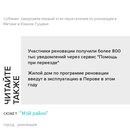
Собянин: завершили первый этап переселения по реновации в
Митине и Южном Тушине
Участники реновации получили более 800
тыс уведомлений через сервис "Помощь
при переезде"
Ч
И
Т
А
Т
Е
Т
А
К
Ж
Жилой дом по программе реновации
Й
Е
введут в эксплуатацию в Перове в этом
году
"Мой район"
СЮЖЕТ:
город
реновация