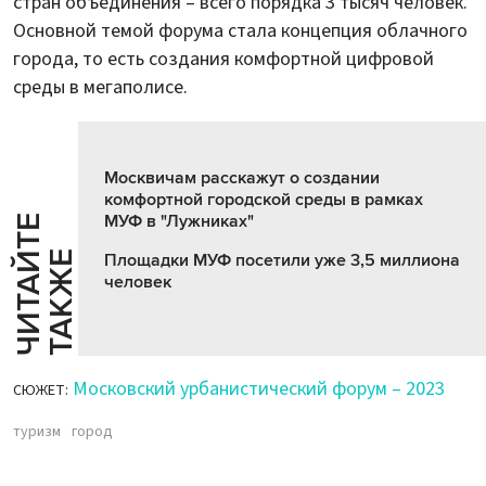
стран объединения – всего порядка 3 тысяч человек.
Основной темой форума стала концепция облачного
города, то есть создания комфортной цифровой
среды в мегаполисе.
Москвичам расскажут о создании
комфортной городской среды в рамках
МУФ в "Лужниках"
Ч
И
Т
А
Т
Е
Т
А
К
Ж
Й
Е
Площадки МУФ посетили уже 3,5 миллиона
человек
Московский урбанистический форум – 2023
СЮЖЕТ:
туризм
город