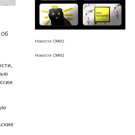
 Об
Новости СМИ2
Новости СМИ2
сти,
лью
оссии
ую
ьские