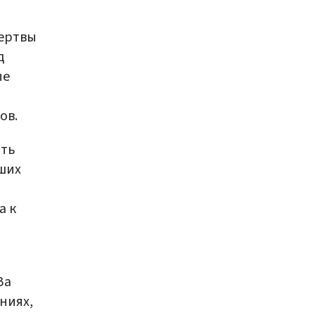
жертвы
д
ые
ов.
ать
ших
а к
За
ниях,