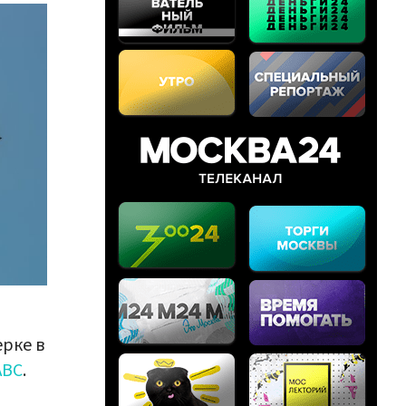
рке в
ABC
.