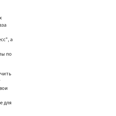
х
аза
с", а
пы по
учить
у
свои
е для