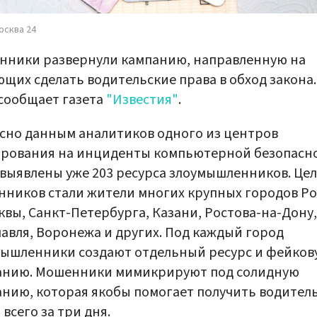
осква 24
нники развернули кампанию, направленную на
щих сделать водительские права в обход закона.
сообщает газета
"Известия"
.
сно данным аналитиков одного из центров
ирования на инциденты компьютерной безопасно
выявлены уже 203 ресурса злоумышленников. Це
ников стали жители многих крупных городов Р
квы, Санкт-Петербурга, Казани, Ростова-на-Дону,
авля, Воронежа и других. Под каждый город
ышленники создают отдельный ресурс и фейков
анию. Мошенники мимикрируют под солидную
нию, которая якобы помогает получить водител
 всего за три дня.