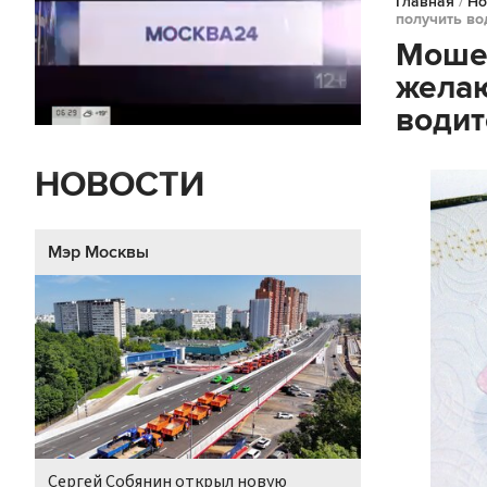
Главная
/
Но
получить во
Моше
желаю
водит
НОВОСТИ
Мэр Москвы
Сергей Собянин открыл новую