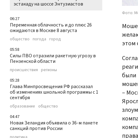
эстакаду на шоссе Энтузиастов
Фото: М
06:27
Переменная облачность и до плюс 26
Моше
ожидаются в Москве 8 августа
желаю
общество
погода
город
этом 
05:58
Силы ПВО отразили ракетную угрозу в
Согла
Пензенской области
реаг
происшествия
регионы
были 
05:28
мошен
Глава Минпросвещения РФ рассказал
– Мос
об изменениях школьной программы с 1
сентября
Яросл
образование
общество
злоум
04:47
комп
Новая Зеландия объявила о 36-м пакете
компа
санкций против России
права
политика