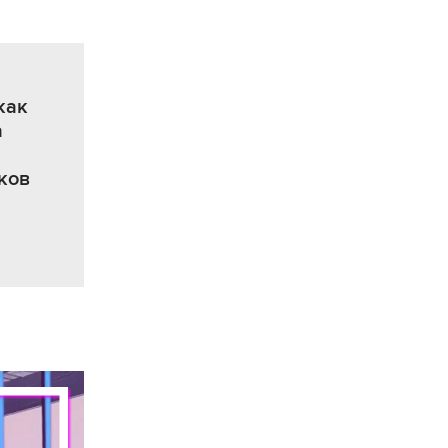
как
а
ков