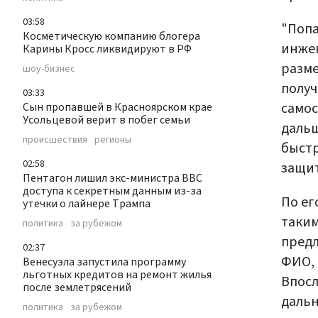
03:58
"Попа
Косметическую компанию блогера
инжен
Карины Кросс ликвидируют в РФ
разме
шоу-бизнес
получ
03:33
самос
Сын пропавшей в Красноярском крае
Усольцевой верит в побег семьи
дальш
происшествия
регионы
быстр
02:58
защит
Пентагон лишил экс-министра ВВС
доступа к секретным данным из-за
По ег
утечки о лайнере Трампа
таким
политика
за рубежом
предл
02:37
ФИО, 
Венесуэла запустила программу
льготных кредитов на ремонт жилья
Впосл
после землетрясений
дальн
политика
за рубежом