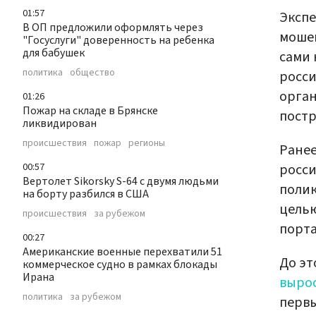
01:57
Экспе
В ОП предложили оформлять через
мошен
"Госуслуги" доверенность на ребенка
для бабушек
сами 
политика
общество
росси
орган
01:26
Пожар на складе в Брянске
постр
ликвидирован
происшествия
пожар
регионы
Ране
росс
00:57
Вертолет Sikorsky S-64 с двумя людьми
полик
на борту разбился в США
целью
происшествия
за рубежом
порта
00:27
Американские военные перехватили 51
До эт
коммерческое судно в рамках блокады
Ирана
выро
политика
за рубежом
первы