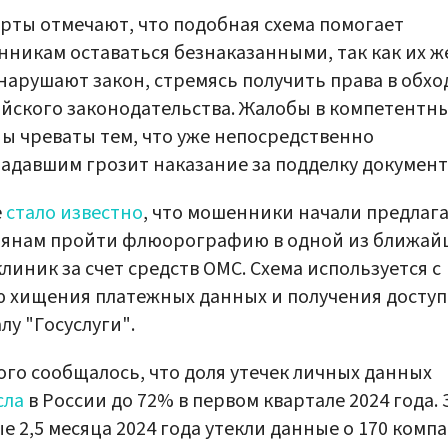
рты отмечают, что подобная схема помогает
никам оставаться безнаказанными, так как их 
нарушают закон, стремясь получить права в обхо
йского законодательства. Жалобы в компетентн
ы чреваты тем, что уже непосредственно
адавшим грозит наказание за подделку документ
е
стало известно
, что мошенники начали предлаг
иянам пройти флюорографию в одной из ближай
линик за счет средств ОМС. Схема используется с
 хищения платежных данных и получения доступ
лу "Госуслуги".
ого сообщалось, что доля утечек личных данных
сла
в России до 72% в первом квартале 2024 года. 
е 2,5 месяца 2024 года утекли данные о 170 компа