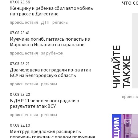
что с
07.08 23:56
Женщину и ребенка сбил автомобиль
на трассе в Дагестане
происшествия
ДТП
регионы
07.08 23:41
Мужчина погиб, пытаясь попасть из
Марокко в Испанию на параплане
Ч
И
Т
А
Т
Е
Т
А
К
Ж
происшествия
за рубежом
Й
Е
07.08 23:21
Два человека пострадали из-за атак
ВСУ на Белгородскую область
происшествия
регионы
07.08 23:20
происш
В ДНР 11 человек пострадали в
результате атак ВСУ
происшествия
регионы
07.08 22:10
Минтруд предложил расширить
перечень граждан с правом получения