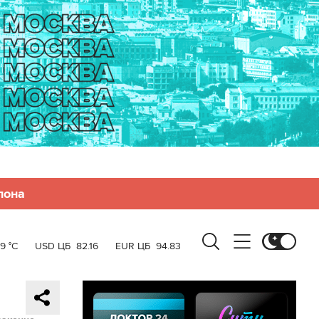
лона
19 °C
USD ЦБ
82.16
EUR ЦБ
94.83