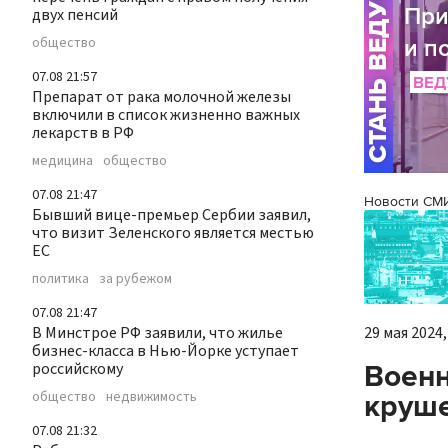
двух пенсий
общество
07.08 21:57
Препарат от рака молочной железы
включили в список жизненно важных
лекарств в РФ
медицина
общество
07.08 21:47
Новости СМ
Бывший вице-премьер Сербии заявил,
что визит Зеленского является местью
ЕС
политика
за рубежом
07.08 21:47
В Минстрое РФ заявили, что жилье
29 мая 2024,
бизнес-класса в Нью-Йорке уступает
российскому
Военн
общество
недвижимость
круш
07.08 21:32