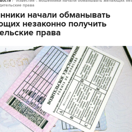
вости
/
"Известия": мошенники начали обманывать желающих не
дительские права
нники начали обманывать
щих незаконно получить
ельские права