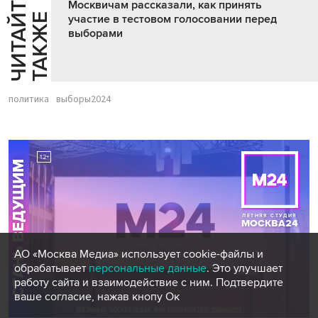
Ч
И
Т
А
Т
Е
Т
А
К
Ж
Москвичам рассказали, как принять
Й
Е
участие в тестовом голосовании перед
выборами
политика
выборы2024
АО «Москва Медиа» использует cookie-файлы и
обрабатывает
персональные данные
. Это улучшает
работу сайта и взаимодействие с ним. Подтвердите
ваше согласие, нажав кнопу Ок