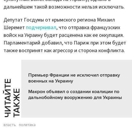
дальнейшем такой возможности нельзя исключать.
Депутат Госдумы от крымского региона Михаил
Шеремет
подчеркивал
, что отправка французских
войск на Украину будет расценена как ее оккупация.
Парламентарий добавил, что Париж при этом будет
также воспринят как агрессор и сторона конфликта.
Премьер Франции не исключил отправку
военных на Украину
Ч
И
Т
А
Т
Е
Т
А
К
Ж
Й
Е
Макрон объявил о создании коалиции по
дальнобойному вооружению для Украины
власть
политика