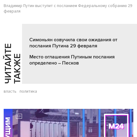
Владимир Путин выступит с посланием Федеральному собранию 29
февраля
Симоньян озвучила свои ожидания от
послания Путина 29 февраля
Ч
И
Т
А
Т
Е
Т
А
К
Ж
Й
Е
Место оглашения Путиным послания
определено – Песков
власть
политика