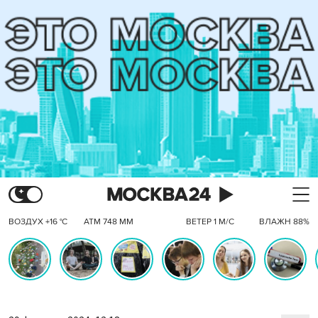
ВОЗДУХ +16 °C
АТМ 748 ММ
ВЕТЕР 1 М/С
ВЛАЖН 88%