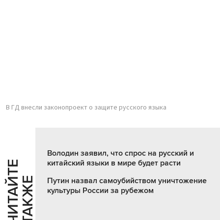
В ГД внесли законопроект о защите русского языка
Володин заявил, что спрос на русский и
китайский языки в мире будет расти
Ч
И
Т
А
Т
Е
Т
А
К
Ж
Й
Е
Путин назвал самоубийством уничтожение
культуры России за рубежом