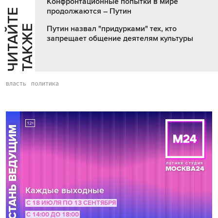
Конфронтационные попытки в мире
продолжаются – Путин
Ч
И
Т
А
Т
Е
Т
А
К
Ж
Й
Е
Путин назвал "придурками" тех, кто
запрещает общение деятелям культуры
власть
политика