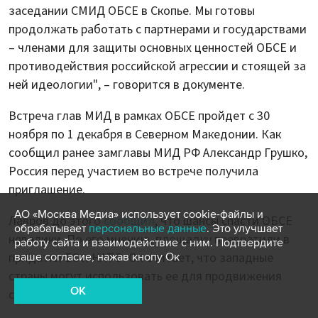
заседании СМИД ОБСЕ в Скопье. Мы готовы
продолжать работать с партнерами и государствами
– членами для защиты основных ценностей ОБСЕ и
противодействия российской агрессии и стоящей за
ней идеологии", – говорится в документе.
Встреча глав МИД в рамках ОБСЕ пройдет с 30
ноября по 1 декабря в Северном Македонии. Как
сообщил ранее замглавы МИД РФ Александр Грушко,
Россия перед участием во встрече получила
приглашение.
АО «Москва Медиа» использует cookie-файлы и
Лавров до этого
сообщил
, что шансы спасти ОБСЕ
обрабатывает
персональные данные
. Это улучшает
невелики. По его мнению, площадку превратили в
работу сайта и взаимодействие с ним. Подтвердите
придатки ЕС и НАТО. Он считает, что западные
ваше согласие, нажав кнопу Ок
страны могут использовать ее для продвижения
OK
своей политики.