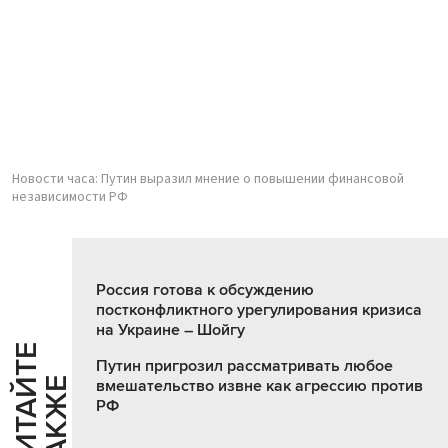
Новости часа: Путин выразил мнение о повышении финансовой
независимости РФ
Россия готова к обсуждению
постконфликтного урегулирования кризиса
на Украине – Шойгу
Ч
И
Т
А
Т
Е
Т
А
К
Ж
Путин пригрозил рассматривать любое
Й
Е
вмешательство извне как агрессию против
РФ