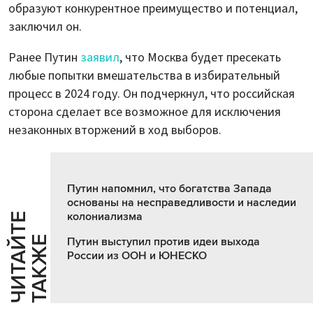
образуют конкурентное преимущество и потенциал,
заключил он.
Ранее Путин
заявил
, что Москва будет пресекать
любые попытки вмешательства в избирательный
процесс в 2024 году. Он подчеркнул, что российская
сторона сделает все возможное для исключения
незаконных вторжений в ход выборов.
Путин напомнил, что богатства Запада
основаны на несправедливости и наследии
колониализма
Ч
И
Т
А
Т
Е
Т
А
К
Ж
Й
Е
Путин выступил против идеи выхода
России из ООН и ЮНЕСКО