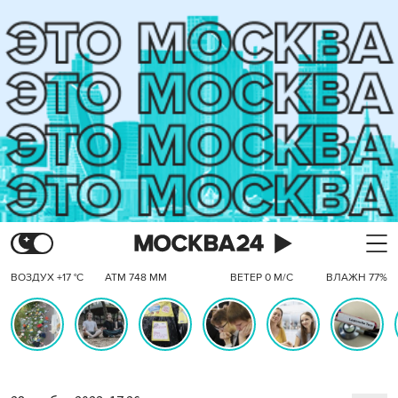
ВОЗДУХ +17 °C
АТМ 748 ММ
ВЕТЕР 0 М/С
ВЛАЖН 77%