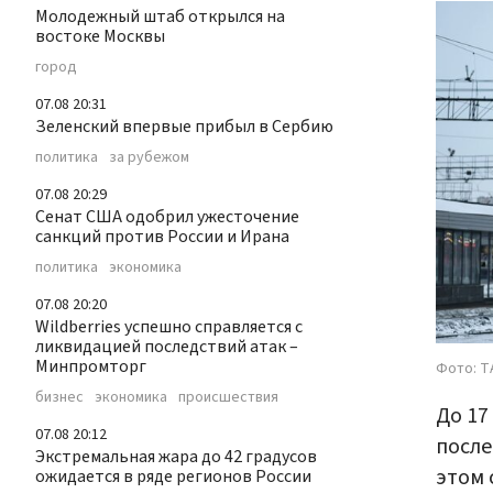
Молодежный штаб открылся на
востоке Москвы
город
07.08 20:31
Зеленский впервые прибыл в Сербию
политика
за рубежом
07.08 20:29
Сенат США одобрил ужесточение
санкций против России и Ирана
политика
экономика
07.08 20:20
Wildberries успешно справляется с
ликвидацией последствий атак –
Минпромторг
Фото: Т
бизнес
экономика
происшествия
До 17
07.08 20:12
после
Экстремальная жара до 42 градусов
этом
ожидается в ряде регионов России