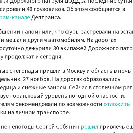
жи Дорожного патруля ЦОДД за последние сутки
сировали 48 грузовиков. Об этом сообщается в
рам-канале
Дептранса.
бщении напомнили, что фуры застревали на эста
и мешали другим автомобилям. На дорогах
осуточно дежурили 30 экипажей Дорожного патр
у продолжат и сегодня.
ые снегопады пришли в Москву и область в ночь 
ельник, 27 ноября. На дорогах образовались
едица и снежные заносы. Сейчас в столичном ре
вует оранжевый уровень погодной опасности.
телям рекомендовали по возможности
отложить
ки на личном транспорте.
оне непогоды Сергей Собянин
решил
привлечь е