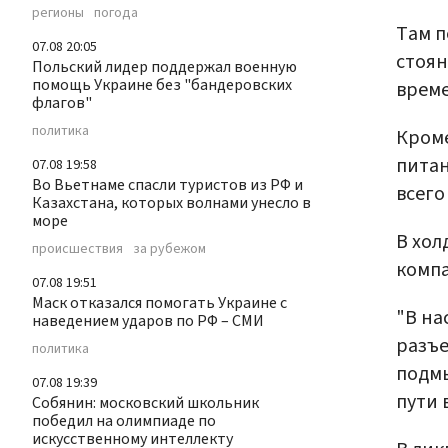
регионы
погода
Там п
07.08 20:05
стоян
Польский лидер поддержал военную
помощь Украине без "бандеровских
време
флагов"
политика
Кроме
питан
07.08 19:58
Во Вьетнаме спасли туристов из РФ и
всего
Казахстана, которых волнами унесло в
море
В хол
происшествия
за рубежом
компа
07.08 19:51
Маск отказался помогать Украине с
"В на
наведением ударов по РФ – СМИ
разъе
политика
подмы
07.08 19:39
пути 
Собянин: московский школьник
победил на олимпиаде по
искусственному интеллекту