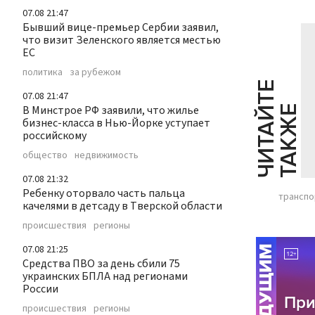
07.08 21:47
Бывший вице-премьер Сербии заявил,
что визит Зеленского является местью
ЕС
политика
за рубежом
Ч
И
Т
А
Т
Е
Т
А
К
Ж
07.08 21:47
В Минстрое РФ заявили, что жилье
Й
Е
бизнес-класса в Нью-Йорке уступает
российскому
общество
недвижимость
07.08 21:32
Ребенку оторвало часть пальца
транспо
качелями в детсаду в Тверской области
происшествия
регионы
07.08 21:25
Средства ПВО за день сбили 75
украинских БПЛА над регионами
России
происшествия
регионы