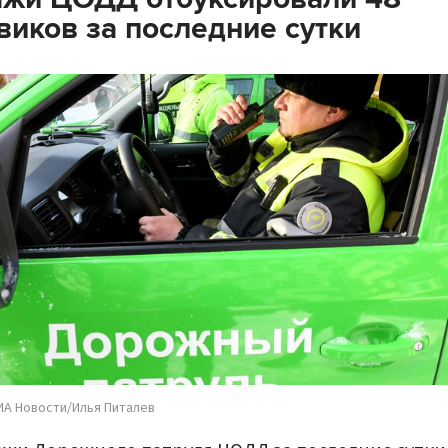
виков за последние сутки
ИА Новости/Илья Питалев