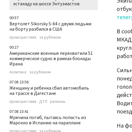
Экипа
эстакаду на шоссе Энтузиастов
отбук
телег
00:57
Вертолет Sikorsky S-64 с двумя людьми
на борту разбился в США
В соо
происшествия
за рубежом
МКАД 
кругл
00:27
Американские военные перехватили 51
работ
коммерческое судно в рамках блокады
Ирана
Сильн
политика
за рубежом
понед
07.08 23:56
голол
Женщину и ребенка сбил автомобиль
на трассе в Дагестане
дейст
происшествия
ДТП
регионы
Води
поезд
07.08 23:41
Мужчина погиб, пытаясь попасть из
Марокко в Испанию на параплане
На ф
происшествия
за рубежом