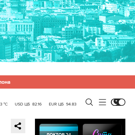
лона
3 °C
USD ЦБ
82.16
EUR ЦБ
94.83