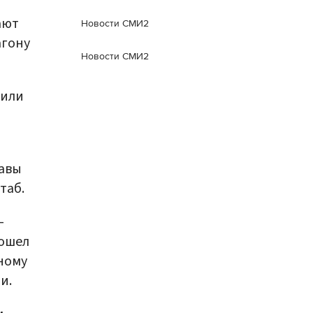
ают
Новости СМИ2
агону
Новости СМИ2
чили
лавы
таб.
–
зошел
ному
и.