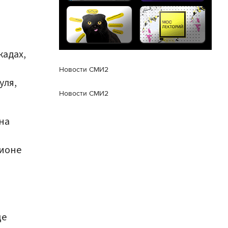
кадах,
Новости СМИ2
уля,
Новости СМИ2
на
гионе
ще