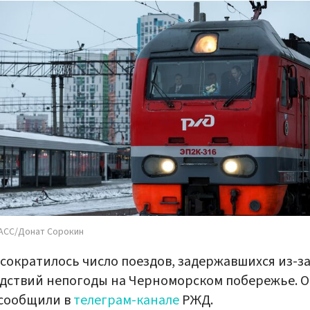
АСС/Донат Сорокин
 сократилось число поездов, задержавшихся из-з
дствий непогоды на Черноморском побережье. О
 сообщили в
телеграм-канале
РЖД.