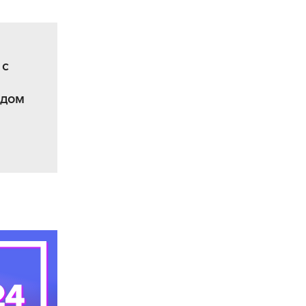
 с
адом