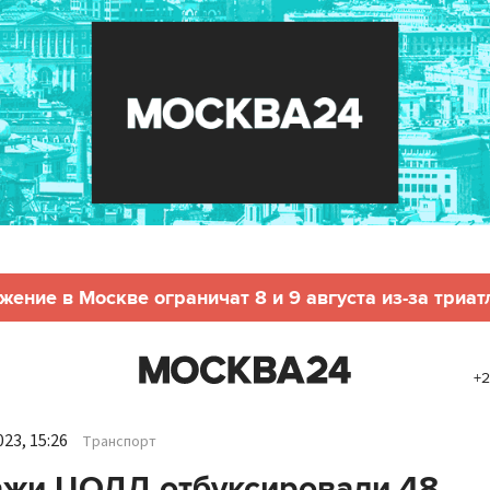
жение в Москве ограничат 8 и 9 августа из-за триат
+2
23, 15:26
Транспорт
жи ЦОДД отбуксировали 48