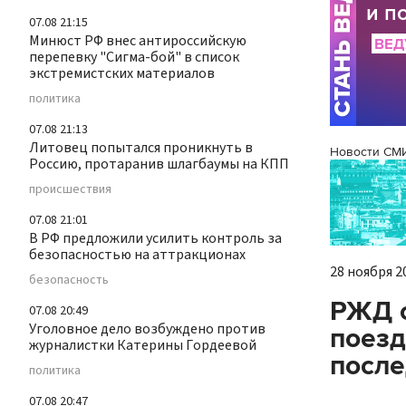
07.08 21:15
Минюст РФ внес антироссийскую
перепевку "Сигма-бой" в список
экстремистских материалов
политика
07.08 21:13
Литовец попытался проникнуть в
Новости СМ
Россию, протаранив шлагбаумы на КПП
происшествия
07.08 21:01
В РФ предложили усилить контроль за
безопасностью на аттракционах
28 ноября 20
безопасность
РЖД с
07.08 20:49
Уголовное дело возбуждено против
поезд
журналистки Катерины Гордеевой
после
политика
07.08 20:47