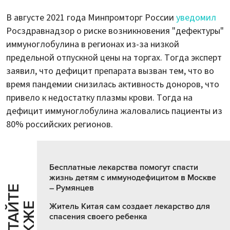
В августе 2021 года Минпромторг России
уведомил
Росздравнадзор о риске возникновения "дефектуры"
иммуноглобулина в регионах из-за низкой
предельной отпускной цены на торгах. Тогда эксперт
заявил, что дефицит препарата вызван тем, что во
время пандемии снизилась активность доноров, что
привело к недостатку плазмы крови. Тогда на
дефицит иммуноглобулина жаловались пациенты из
80% российских регионов.
Бесплатные лекарства помогут спасти
жизнь детям с иммунодефицитом в Москве
– Румянцев
Ч
И
Т
А
Т
Е
Т
А
К
Ж
Й
Е
Житель Китая сам создает лекарство для
спасения своего ребенка