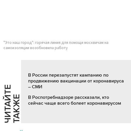
"Это наш город": горячая линия для помощи москвичам на
самоизоляции возобновила работу
В России перезапустят кампанию по
продвижению вакцинации от коронавируса
– СМИ
Ч
И
Т
А
Т
Е
Т
А
К
Ж
Й
Е
В Роспотребнадзоре рассказали, кто
сейчас чаще всего болеет коронавирусом