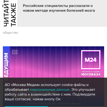
Ч
И
Т
А
Т
Е
Т
А
К
Ж
Й
Е
Российские специалисты рассказали о
новом методе изучения болезней мозга
общество
АО «Москва Медиа» использует cookie-файлы и
обрабатывает
персональные данные
. Это улучшает
работу сайта и взаимодействие с ним. Подтвердите
ваше согласие, нажав кнопу Ок