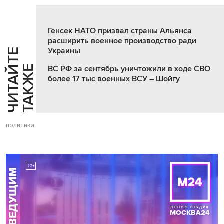
Генсек НАТО призвал страны Альянса
расширить военное производство ради
Украины
Ч
И
Т
А
Т
Е
Т
А
К
Ж
Й
Е
ВС РФ за сентябрь уничтожили в ходе СВО
более 17 тыс военных ВСУ – Шойгу
политика