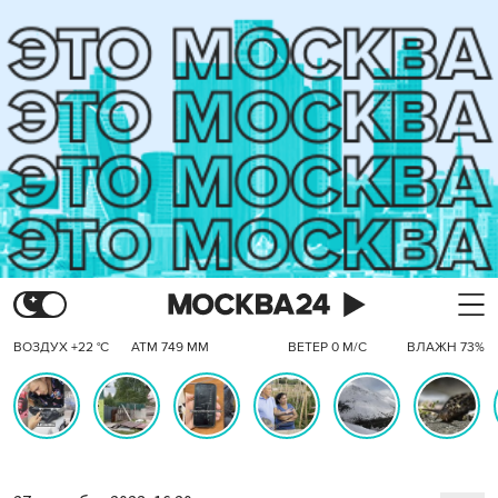
ВОЗДУХ +22 °C
АТМ 749 ММ
ВЕТЕР 0 М/С
ВЛАЖН 73%