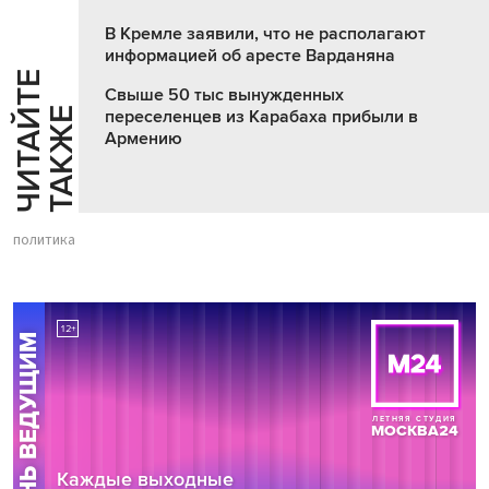
В Кремле заявили, что не располагают
информацией об аресте Варданяна
Ч
И
Т
А
Т
Е
Т
А
К
Ж
Свыше 50 тыс вынужденных
Й
Е
переселенцев из Карабаха прибыли в
Армению
политика