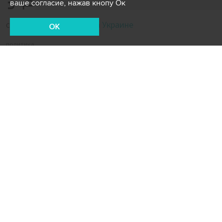
ваше согласие, нажав кнопу Ок
Спецоперация на Украине
СЮЖЕТ:
OK
политика
Новости СМИ2