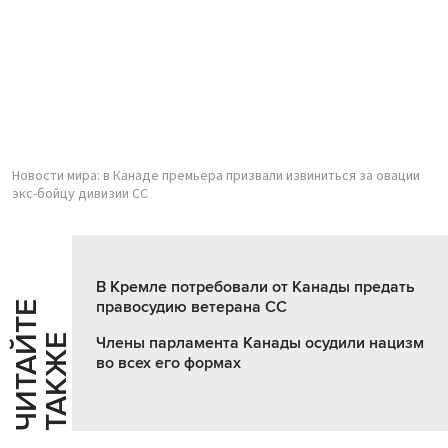
Новости мира: в Канаде премьера призвали извиниться за овации
экс-бойцу дивизии СС
В Кремле потребовали от Канады предать
правосудию ветерана СС
Ч
И
Т
А
Т
Е
Т
А
К
Ж
Й
Е
Члены парламента Канады осудили нацизм
во всех его формах