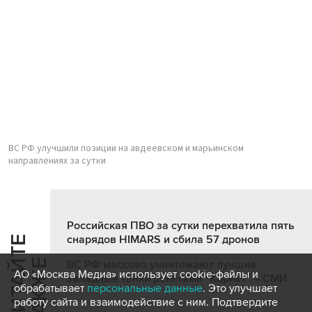
ВС РФ улучшили позиции на авдеевском и марьинском
направлениях за сутки
Российская ПВО за сутки перехватила пять
снарядов HIMARS и сбила 57 дронов
Ч
И
Т
А
Т
Е
Т
А
К
Ж
Й
Е
ВС РФ массово уничтожают лучшие
АО «Москва Медиа» использует cookie-файлы и
западные танки ракетами "Корнет" – СМИ
обрабатывает
персональные данные
. Это улучшает
работу сайта и взаимодействие с ним. Подтвердите