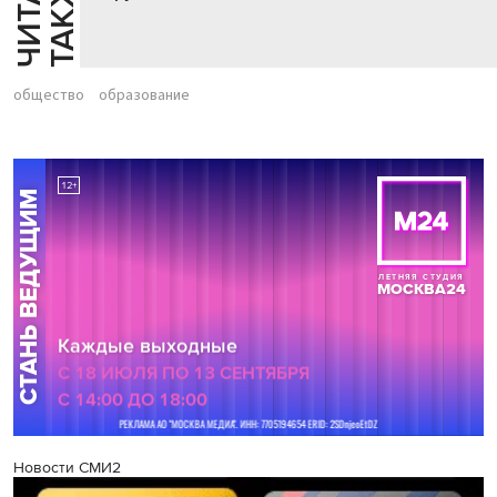
Й
Е
общество
образование
Новости СМИ2