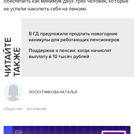
обеспечить как минимум двух-трех человек, которые
не успели накопить себе на пенсию.
В ГД предложили продлить новогодние
каникулы для работающих пенсионеров
Ч
И
Т
А
Т
Е
Т
А
К
Ж
Й
Е
Поддержка к пенсии: когда начислят
выплату в 10 тысяч рублей
ЛОСКУТНИКОВА НАТАЛЬЯ
общество
эксклюзив