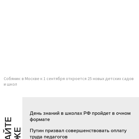
Собянин: в Москве к 1 сентября откроется 25 новых детских садов
и школ
День знаний в школах РФ пройдет в очном
формате
Ч
И
Т
А
Т
Е
Т
А
К
Ж
Путин призвал совершенствовать оплату
труда педагогов