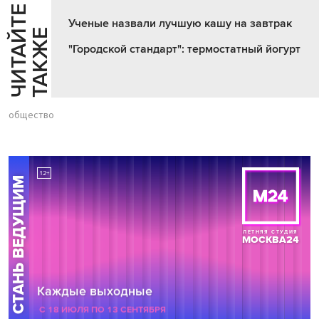
Ч
И
Т
А
Т
Е
Т
А
К
Ж
Ученые назвали лучшую кашу на завтрак
Й
Е
"Городской стандарт": термостатный йогурт
общество