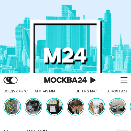
ВОЗДУХ +17 °C
АТМ 749 ММ
ВЕТЕР 2 М/С
ВЛАЖН 82%