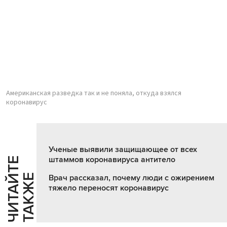
Американская разведка так и не поняла, откуда взялся
коронавирус
Ученые выявили защищающее от всех
штаммов коронавируса антитело
Ч
И
Т
А
Т
Е
Т
А
К
Ж
Й
Е
Врач рассказал, почему люди с ожирением
тяжело переносят коронавирус