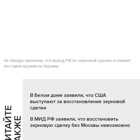
На Западе признали, что выход РФ из зерновой сделки осложнит
поставки оружия на Украину
В Белом доме заявили, что США
выступают за восстановление зерновой
сделки
Ч
И
Т
А
Т
Е
Т
А
К
Ж
Й
Е
В МИД РФ заявили, что восстановить
зерновую сделку без Москвы невозможно