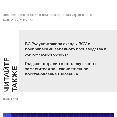
Эксперты рассказали о причинах провала украинского
контрнаступления
ВС РФ уничтожили склады ВСУ с
боеприпасами западного производства в
Житомирской области
Ч
И
Т
А
Т
Е
Т
А
К
Ж
Гладков отправил в отставку своего
Й
Е
заместителя за некачественное
восстановление Шебекина
политика