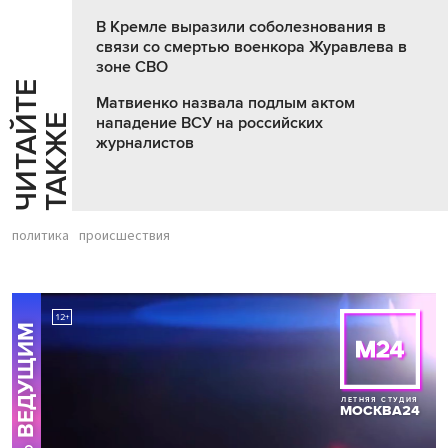
В Кремле выразили соболезнования в
связи со смертью военкора Журавлева в
зоне СВО
Ч
И
Т
А
Т
Е
Т
А
К
Ж
Матвиенко назвала подлым актом
Й
Е
нападение ВСУ на российских
журналистов
политика
происшествия