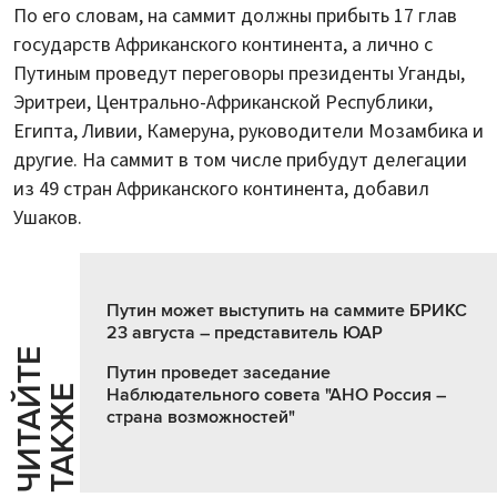
По его словам, на саммит должны прибыть 17 глав
государств Африканского континента, а лично с
Путиным проведут переговоры президенты Уганды,
Эритреи, Центрально-Африканской Республики,
Египта, Ливии, Камеруна, руководители Мозамбика и
другие. На саммит в том числе прибудут делегации
из 49 стран Африканского континента, добавил
Ушаков.
Путин может выступить на саммите БРИКС
23 августа – представитель ЮАР
Ч
И
Т
А
Т
Е
Т
А
К
Ж
Путин проведет заседание
Й
Е
Наблюдательного совета "АНО Россия –
страна возможностей"