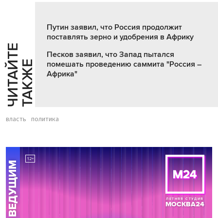
Путин заявил, что Россия продолжит
поставлять зерно и удобрения в Африку
Ч
И
Т
А
Т
Е
Т
А
К
Ж
Песков заявил, что Запад пытался
Й
Е
помешать проведению саммита "Россия –
Африка"
власть
политика