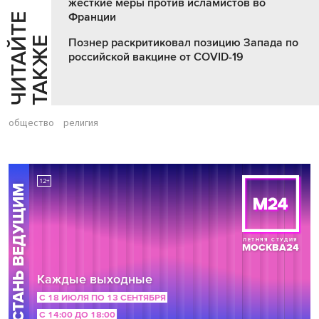
жесткие меры против исламистов во
Франции
Ч
И
Т
А
Т
Е
Т
А
К
Ж
Й
Е
Познер раскритиковал позицию Запада по
российской вакцине от COVID-19
общество
религия