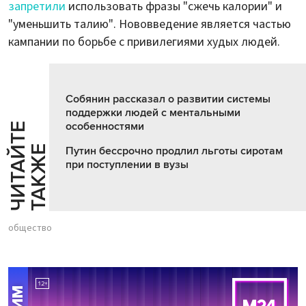
запретили
использовать фразы "сжечь калории" и
"уменьшить талию". Нововведение является частью
кампании по борьбе с привилегиями худых людей.
Собянин рассказал о развитии системы
поддержки людей с ментальными
особенностями
Ч
И
Т
А
Т
Е
Т
А
К
Ж
Й
Е
Путин бессрочно продлил льготы сиротам
при поступлении в вузы
общество