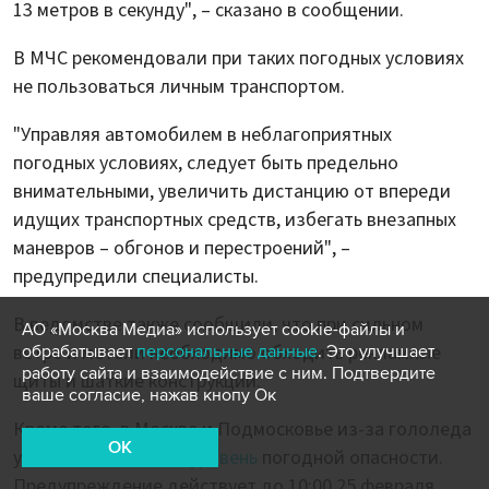
13 метров в секунду", – сказано в сообщении.
В МЧС рекомендовали при таких погодных условиях
не пользоваться личным транспортом.
"Управляя автомобилем в неблагоприятных
погодных условиях, следует быть предельно
внимательными, увеличить дистанцию от впереди
идущих транспортных средств, избегать внезапных
маневров – обгонов и перестроений", –
предупредили специалисты.
В ведомстве также сообщили, что при сильном
АО «Москва Медиа» использует cookie-файлы и
ветре и метели необходимо обходить рекламные
обрабатывает
персональные данные
. Это улучшает
работу сайта и взаимодействие с ним. Подтвердите
щиты и шаткие конструкции.
ваше согласие, нажав кнопу Ок
Кроме того, в Москве и Подмосковье из-за гололеда
OK
установили
желтый уровень
погодной опасности.
Предупреждение действует до 10:00 25 февраля.