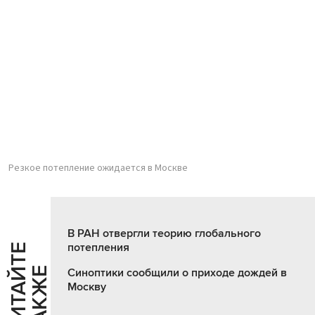
Резкое потепление ожидается в Москве
В РАН отвергли теорию глобального
потепления
Ч
И
Т
А
Т
Е
Т
А
К
Ж
Й
Е
Синоптики сообщили о приходе дождей в
Москву