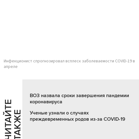
Инфекционист спрогнозировал всплеск заболеваемости COVID-19 в
апреле
ВОЗ назвала сроки завершения пандемии
коронавируса
Ч
И
Т
А
Т
Е
Т
А
К
Ж
Й
Е
Ученые узнали о случаях
преждевременных родов из-за COVID-19