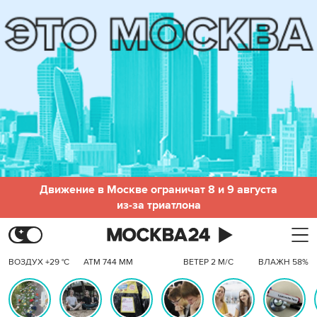
Движение в Москве ограничат 8 и 9 августа
из-за триатлона
ВОЗДУХ +29 °C
АТМ 744 ММ
ВЕТЕР 2 М/С
ВЛАЖН 58%