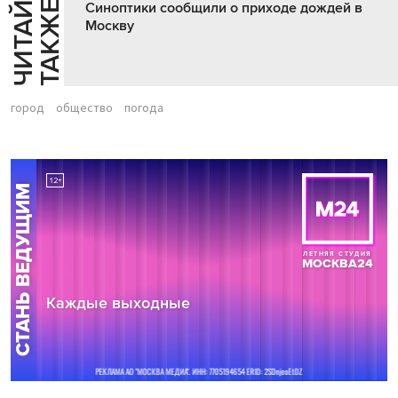
Ч
И
Т
А
Т
Е
Т
А
К
Ж
Й
Е
Синоптики сообщили о приходе дождей в
Москву
город
общество
погода